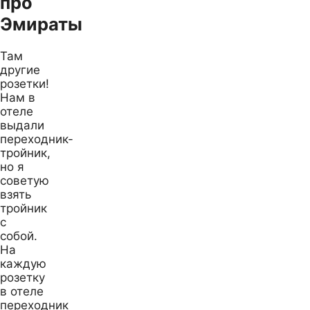
про
Эмираты
Там
другие
розетки!
Нам в
отеле
выдали
переходник-
тройник,
но я
советую
взять
тройник
с
собой.
На
каждую
розетку
в отеле
переходник