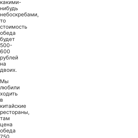
какими-
нибудь
небоскребами,
то
стоимость
обеда
будет
500-
600
рублей
на
двоих.
Мы
любили
ходить
в
китайские
рестораны,
там
цена
обеда
750