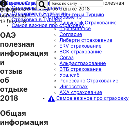
Главная
/
Страховка в ОАЭ, Дубай.
/
ОАЭ полезная
Страховка в Шенген
Страховка в Европу
информация и отзыв об отдыхе 2018
Статья
Страховка в Болгарию
Страхование туристов в Шенген и Турцию
обновлена:
Страховые
13
Страховка в Турцию
13.06.2018
Тинькофф Страхование
Самое важное про страховку
Tripinsurance
ОАЭ
Согласие
Либерти страхование
полезная
ERV страхование
информация
ВСК страхование
Согаз
и
Альфастрахование
ВТБ страхование
отзыв
Уралсиб
об
Ренессанс Страхование
Ингосстрах
отдыхе
AXA страхование
2018
Самое важное про страховку
Общая
информация