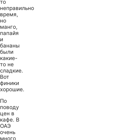
то
неправильно
время,
но
манго,
папайя
и
бананы
были
какие-
то не
сладкие.
Вот
финики
хорошие.
По
поводу
цен в
кафе. В
ОАЭ
очень
много