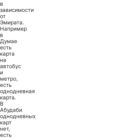
в
зависимости
от
Эмирата.
Например
в
Думае
есть
карта
на
автобус
и
метро,
есть
однодневная
карта.
В
Абудаби
однодневных
карт
нет,
есть