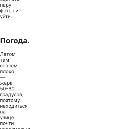
пару
фоток и
уйти.
Погода.
Летом
там
совсем
плохо
—
жара
50-60
градусов,
поэтому
находиться
на
улице
почти
невозможно.