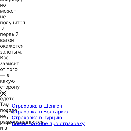
но
может
не
получится
и
первый
вагон
окажется
золотым.
Все
зависит
от того
— в
какую
сторону
вы
едете.
Там
Страховка в Шенген
поезда
Страховка в Болгарию
не
Страховка в Турцию
разворачиваются
Самое важное про страховку
и в