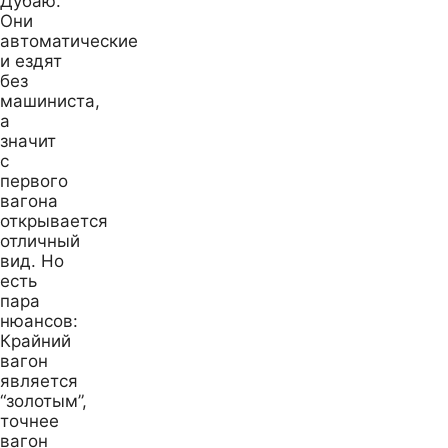
Дубаю.
Они
автоматические
и ездят
без
машиниста,
а
значит
с
первого
вагона
открывается
отличный
вид. Но
есть
пара
нюансов:
Крайний
вагон
является
“золотым”,
точнее
вагон