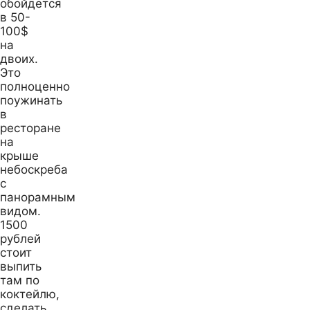
обойдется
в 50-
100$
на
двоих.
Это
полноценно
поужинать
в
ресторане
на
крыше
небоскреба
с
панорамным
видом.
1500
рублей
стоит
выпить
там по
коктейлю,
сделать