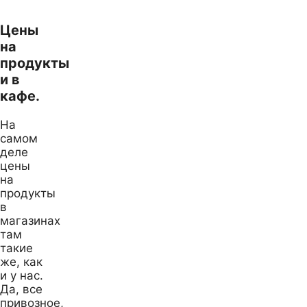
Цены
на
продукты
и в
кафе.
На
самом
деле
цены
на
продукты
в
магазинах
там
такие
же, как
и у нас.
Да, все
привозное,