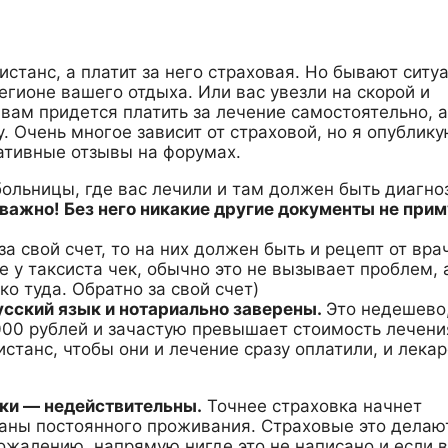
станс, а платит за него страховая. Но бывают ситу
егионе вашего отдыха. Или вас увезли на скорой и
 вам придется платить за лечение самостоятельно, 
 Очень многое зависит от страховой, но я опублику
ативные отзывы на форумах.
ольницы, где вас лечили и там должен быть диагноз
важно! Без него никакие другие документы не прим
а свой счет, то на них должен быть и рецепт от вра
е у таксиста чек, обычно это не вызывает проблем, 
о туда. Обратно за свой счет)
сский язык и нотариально заверены.
Это недешево
00 рублей и зачастую превышает стоимость лечени
станс, чтобы они и лечение сразу оплатили, и лекар
дки — недействительны.
Точнее страховка начнет
аны постоянного проживания. Страховые это делают
сожалению, напрямую нигде это не написано и если 