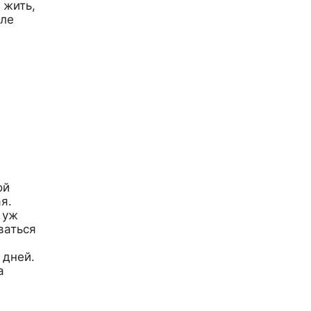
 жить,
сле
ой
я.
 уж
ваться
 дней.
а