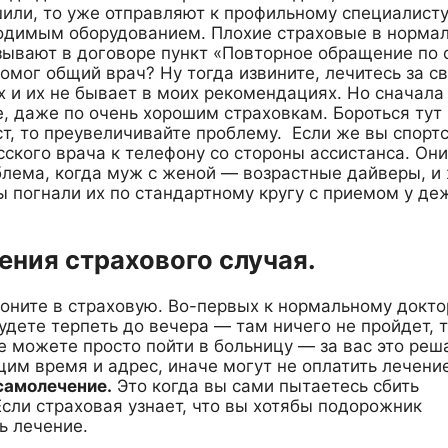
шили, то уже отправляют к профильному специалисту
ходимым оборудованием. Плохие страховые в норма
азывают в договоре пункт «Повторное обращение по 
помог общий врач? Ну тогда извините, лечитесь за с
х и их не бывает в моих рекомендациях. Но сначала
е, даже по очень хорошим страховкам. Бороться ту
т, то преувеличивайте проблему. Если же вы спорт
сского врача к телефону со стороны ассистанса. Они
роблема, когда муж с женой — возрастные дайверы, и
 погнали их по стандартному кругу с приемом у де
ения страхового случая.
воните в страховую. Во-первых к нормальному докто
удете терпеть до вечера — там ничего не пройдет, 
е можете просто пойти в больницу — за вас это реш
щим время и адрес, иначе могут не оплатить лечение
 самолечение.
Это когда вы сами пытаетесь сбить
Если страховая узнает, что вы хотябы подорожник
ь лечение.