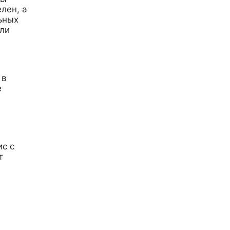
лен, а
ьных
али
 в
е
ис с
т