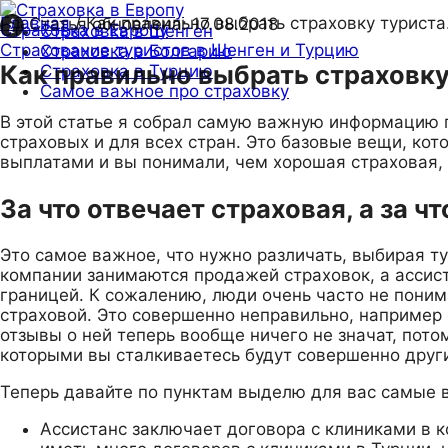
Главная
/
Как правильно выбрать страховку туриста
Статья обновлена:
17.08.2018
Страховка в Европу
Страховка в Шенген
Страхование туристов в Шенген и Турцию
Страховка в Болгарию
Как правильно выбрать страховку
Страховка в Турцию
Самое важное про страховку
В этой статье я собрал самую важную информацию п
страховых и для всех стран. Это базовые вещи, кот
выплатами и вы понимали, чем хорошая страховая, 
За что отвечает страховая, а за чт
Это самое важное, что нужно различать, выбирая ту
компании занимаются продажей страховок, а ассис
границей. К сожалению, люди очень часто не понима
страховой. Это совершенно неправильно, например 
отзывы о ней теперь вообще ничего не значат, пото
которыми вы сталкиваетесь будут совершенно друг
Теперь давайте по пунктам выделю для вас самые
Ассистанс заключает договора с клиниками в к