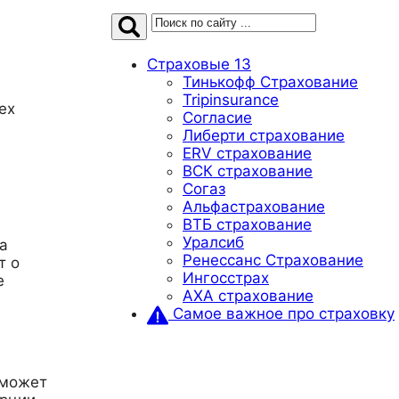
Страховые
13
Тинькофф Страхование
Tripinsurance
ех
Согласие
Либерти страхование
ERV страхование
ВСК страхование
Согаз
Альфастрахование
ВТБ страхование
Уралсиб
а
Ренессанс Страхование
т о
Ингосстрах
е
AXA страхование
Самое важное про страховку
 может