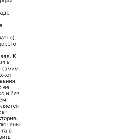
урции
надо
и
е
атно).
дорого
вая. К
ил к
я самим.
может
евания
о ее
о и без
ем,
вляется
жет
стория.
ключены
нта в
вить