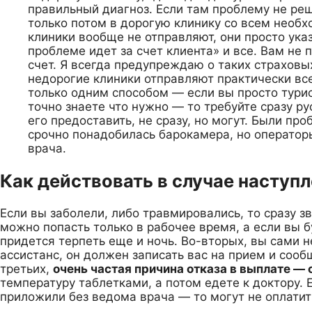
правильный диагноз. Если там проблему не ре
только потом в дорогую клинику со всем необ
клиники вообще не отправляют, они просто ук
проблеме идет за счет клиента» и все. Вам не 
счет. Я всегда предупреждаю о таких страховы
недорогие клиники отправляют практически вс
только одним способом — если вы просто турис
точно знаете что нужно — то требуйте сразу ру
его предоставить, не сразу, но могут. Были п
срочно понадобилась барокамера, но операторы
врача.
Как действовать в случае наступл
Если вы заболели, либо травмировались, то сразу з
можно попасть только в рабочее время, а если вы б
придется терпеть еще и ночь. Во-вторых, вы сами н
ассистанс, он должен записать вас на прием и сооб
третьих,
очень частая причина отказа в выплате —
температуру таблетками, а потом едете к доктору. 
приложили без ведома врача — то могут не оплатит