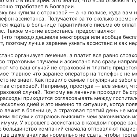
о мало в Болгарии. Это значит, что если отзывы в Т
орошо отработает в Болгарии.
ку вы купили с страховой — а на полисе, куда вам 
лефон ассистанса. Получается за то сколько времен
ится ждать в больнице гарантийного письма об оплат
нс. Также многие ассистансы предоставляют
 (что гораздо дешевле межгорода или вообще беспл
т, поэтому лучше заранее узнать ассистанс и как не
танс организует лечение, а платит все равно страхо
со страховым случаем и ассистанс вас сразу направ
ают что ваш случай не страховой и платить придетс
амое главное что заранее оператор на телефоне не 
осто не знает. Как правило самые популярные забол
ва страховой. Например, простуда — все знают, чт
траховой случай. Поэтому ее лечение проходит быстр
е расходы приходится согласовывать между госпитал
несколько дней и это именно та ситуация, когда поя
то лежит в больнице, а страховая третий день не мо
аким людям и стараюсь выяснить чем закончилась и
нимуму. У хорошего ассистанса в каждом городе за
о большинство компаний сначала отправляют пацие
 где даже анализы нормально не сдать, чтобы поста