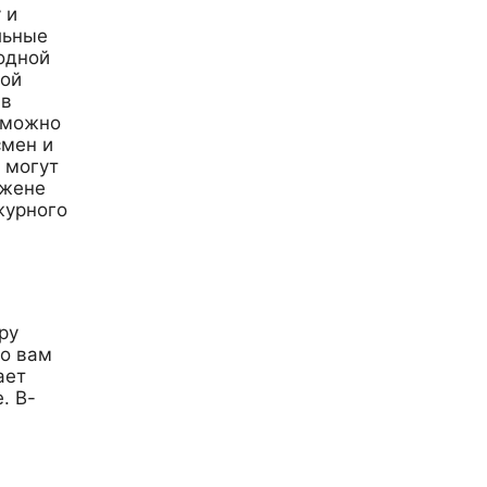
 и
льные
одной
вой
 в
т можно
смен и
 могут
 жене
журного
ру
то вам
ает
. В-