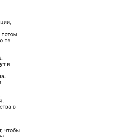
ации,
а потом
ю те
.
ут и
ча.
а
,
я.
ства в
, чтобы
вы