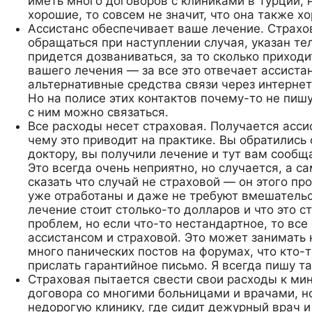
иметь много договоров с клиниками в Турции, н
хорошие, то совсем не значит, что она также х
Ассистанс обеспечивает ваше лечение. Страхов
обращаться при наступлении случая, указан те
придется дозваниваться, за то сколько приход
вашего лечения — за все это отвечает ассиста
альтернативные средства связи через интернет
Но на полисе этих контактов почему-то не пишу
с ним можно связаться.
Все расходы несет страховая. Получается ассис
чему это приводит на практике. Вы обратились 
доктору, вы получили лечение и тут вам сообщ
Это всегда очень неприятно, но случается, а с
сказать что случай не страховой — он этого пр
уже отработаны и даже не требуют вмешательст
лечение стоит столько-то долларов и что это с
проблем, но если что-то нестандартное, то вс
ассистансом и страховой. Это может занимать 
много панических постов на форумах, что кто-
прислать гарантийное письмо. Я всегда пишу т
Страховая пытается свести свои расходы к ми
договора со многими больницами и врачами, н
недорогую клинику, где сидит дежурный врач и