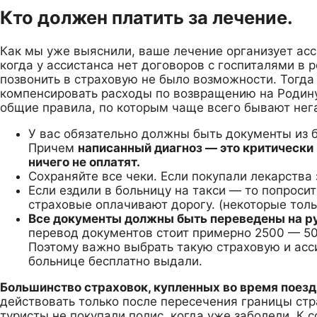
Кто должен платить за лечение.
Как мы уже выяснили, ваше лечение организует асси
когда у ассистанса нет договоров с госпиталями в р
позвонить в страховую не было возможности. Тогда
компенсировать расходы по возвращению на Родину.
общие правила, по которым чаще всего бывают нег
У вас обязательно должны быть документы из б
Причем
написанный диагноз — это критически 
ничего не оплатят.
Сохраняйте все чеки. Если покупали лекарства з
Если ездили в больницу на такси — то попросит
страховые оплачивают дорогу. (некоторые тольк
Все документы должны быть переведены на ру
перевод документов стоит примерно 2500 — 50
Поэтому важно выбрать такую страховую и асси
больнице бесплатно выдали.
Большинство страховок, купленных во время поез
действовать только после пересечения границы стр
туристы не покупали полис, когда уже заболели. К 