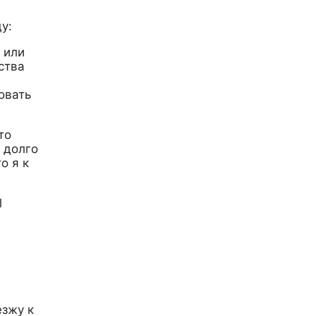
у:
 или
ства
овать
то
 долго
о я к
l
езжу к