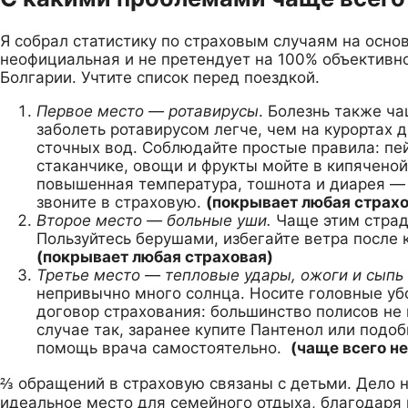
Я собрал статистику по страховым случаям на основ
неофициальная и не претендует на 100% объективно
Болгарии. Учтите список перед поездкой.
Первое место — ротавирусы
. Болезнь также ча
заболеть ротавирусом легче, чем на курортах 
сточных вод. Соблюдайте простые правила: пей
стаканчике, овощи и фрукты мойте в кипяченой
повышенная температура, тошнота и диарея — ч
звоните в страховую.
(покрывает любая страхо
Второе место — больные уши.
Чаще этим страд
Пользуйтесь берушами, избегайте ветра после 
(покрывает любая страховая)
Третье место — тепловые удары, ожоги и сыпь 
непривычно много солнца. Носите головные убо
договор страхования: большинство полисов не
случае так, заранее купите Пантенол или подоб
помощь врача самостоятельно.
(чаще всего н
⅔ обращений в страховую связаны с детьми. Дело не
идеальное место для семейного отдыха, благодаря 