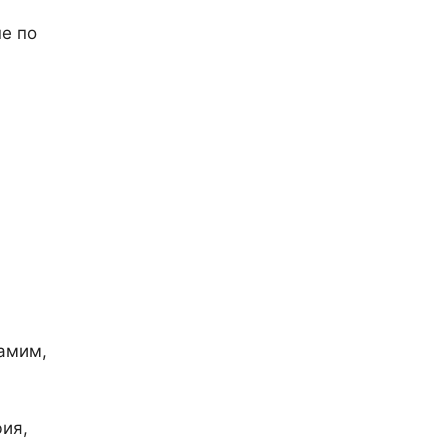
не по
самим,
фия,