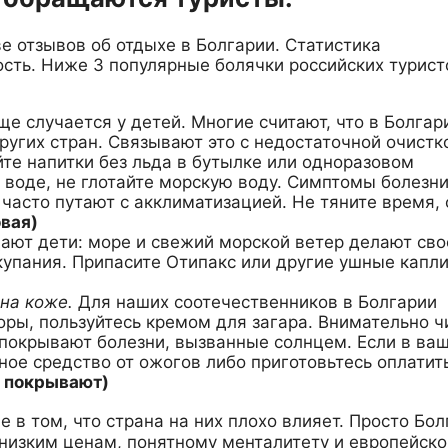
е отзывов об отдыхе в Болгарии. Статистика
сть. Ниже 3 популярные болячки российских турист
ще случается у детей. Многие считают, что в Болгар
других стран. Связывают это с недостаточной очистк
те напитки без льда в бутылке или одноразовом
 воде, не глотайте морскую воду. Симптомы болезн
асто путают с акклиматизацией. Не тяните время, 
вая)
ают дети: море и свежий морской ветер делают сво
купания. Припасите Отипакс или другие ушные капл
на коже.
Для наших соотечественников в Болгарии
ры, пользуйтесь кремом для загара. Внимательно ч
 покрывают болезни, вызванные солнцем. Если в ва
ное средство от ожогов либо приготовьтесь оплатит
е покрывают)
 в том, что страна на них плохо влияет. Просто Бол
низким ценам, понятному менталитету и европейско