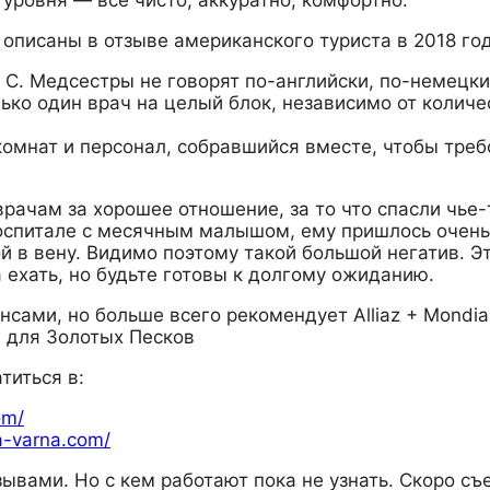
 описаны в отзыве американского туриста в 2018 год
 С. Медсестры не говорят по-английски, по-немецки
лько один врач на целый блок, независимо от количе
комнат и персонал, собравшийся вместе, чтобы треб
рачам за хорошее отношение, за то что спасли чье-
 госпитале с месячным малышом, ему пришлось очень
ой в вену. Видимо поэтому такой большой негатив. Эт
а ехать, но будьте готовы к долгому ожиданию.
нсами, но больше всего рекомендует Alliaz + Mondia
й для Золотых Песков
титься в:
om/
a-varna.com/
ывами. Но с кем работают пока не узнать. Скоро съ