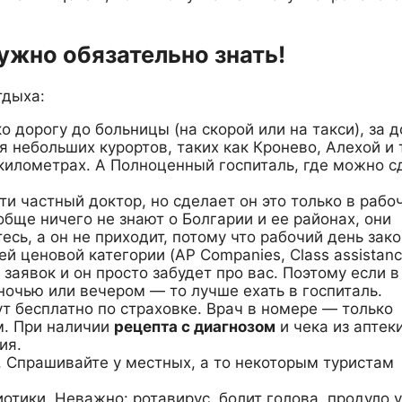
ужно обязательно знать!
тдыха:
 дорогу до больницы (на скорой или на такси), за д
 небольших курортов, таких как Кронево, Алехой и т
километрах. А Полноценный госпиталь, где можно с
и частный доктор, но сделает он это только в рабо
бще ничего не знают о Болгарии и ее районах, они
сь, а он не приходит, потому что рабочий день зако
й ценовой категории (AP Companies, Class assistanc
 заявок и он просто забудет про вас. Поэтому если в
очью или вечером — то лучше ехать в госпиталь.
т бесплатно по страховке. Врач в номере — только
м. При наличии
рецепта с диагнозом
и чека из аптеки
ия.
. Спрашивайте у местных, а то некоторым туристам
отики. Неважно: ротавирус, болит голова, продуло у