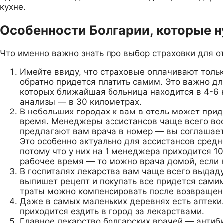
кухне.
Особенности Болгарии, которые н
Что именно важно знать про выбор страховки для о
Имейте ввиду, что страховые оплачивают только
обратно придется платить самим. Это важно для
которых ближайшая больница находится в 4-6 
анализы — в 30 километрах.
В небольших городах к вам в отель может придт
время. Менеджеры ассистансов чаще всего воо
предлагают вам врача в номер — вы соглашаете
Это особенно актуально для ассистансов средне
потому что у них на 1 менеджера приходится 10
рабочее время — то можно врача домой, если н
В госпиталях лекарства вам чаще всего выдаду
выпишет рецепт и покупать все придется сами
траты можно компенсировать после возвращен
Даже в самых маленьких деревнях есть аптеки
приходится ездить в город за лекарствами.
Главное лекарство болгарских врачей — антиби