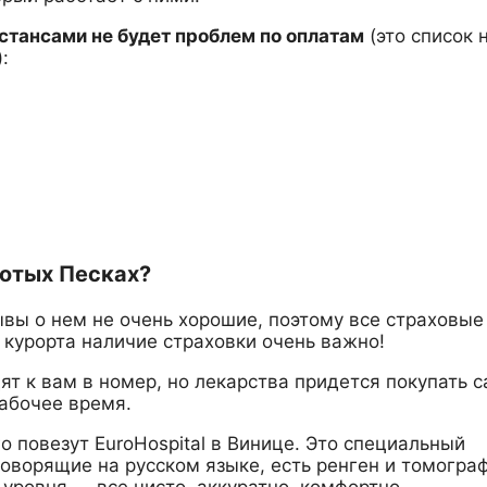
истансами не будет проблем по оплатам
(это список 
:
лотых Песках?
ывы о нем не очень хорошие, поэтому все страховые
 курорта наличие страховки очень важно!
ят к вам в номер, но лекарства придется покупать 
рабочее время.
го повезут EuroHospital в Винице. Это специальный
говорящие на русском языке, есть ренген и томогра
ровня — все чисто, аккуратно, комфортно.