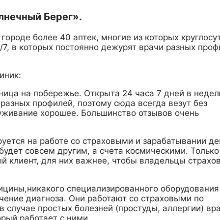
лнечный Берег».
городе более 40 аптек, многие из которых круглосу
/7, в которых постоянно дежурят врачи разных проф
иник:
ица на побережье. Открыта 24 часа 7 дней в недел
разных профилей, поэтому сюда всегда везут без
уживание хорошее. Большинство отзывов очень
руется на работе со страховыми и зарабатывании де
будет совсем другим, а счета космическими. Только
ый клиент, для них важнее, чтобы владельцы страхо
цины,никакого специализированного оборудования
ачение диагноза. Они работают со страховыми по
в случае простых болезней (простуды, аллергии) вр
орый работает с ними.