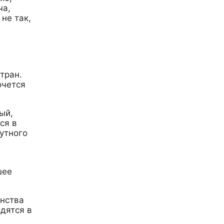
ча,
не так,
тран.
очется
ый,
ся в
нутного
шее
инства
дятся в