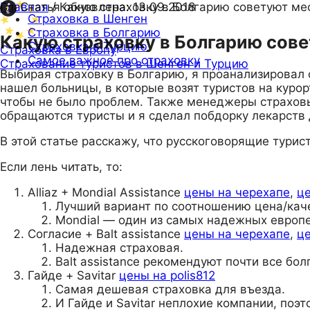
Главная
Статья обновлена:
/
Какую страховку в Болгарию советуют ме
13.09.2018
Страховка в Шенген
Страховка в Болгарию
Какую страховку в Болгарию сов
Страховка в Турцию
Страховка в Европу
Самое важное про страховку
Страхование туристов в Шенген и Турцию
Выбирая страховку в Болгарию, я проанализировал 
нашел больницы, в которые возят туристов на курор
чтобы не было проблем. Также менеджеры страхов
обращаются туристы и я сделал побдорку лекарств 
В этой статье расскажу, что русскоговорящие турис
Если лень читать, то:
Alliaz + Mondial Assistance
цены на черехапе
,
це
Лучший вариант по соотношению цена/кач
Mondial — один из самых надежных европе
Согласие + Balt assistance
цены на черехапе
,
це
Надежная страховая.
Balt assistance рекомендуют почти все бол
Гайде + Savitar
цены на polis812
Самая дешевая страховка для въезда.
И Гайде и Savitar неплохие компании, поэ