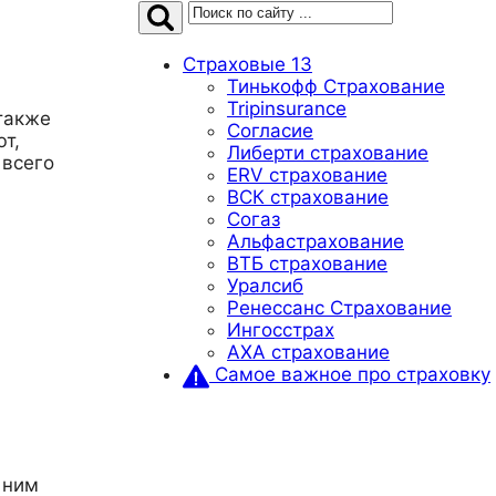
Страховые
13
Тинькофф Страхование
Tripinsurance
также
Согласие
т,
Либерти страхование
 всего
ERV страхование
ВСК страхование
Согаз
Альфастрахование
ВТБ страхование
Уралсиб
Ренессанс Страхование
Ингосстрах
AXA страхование
Самое важное про страховку
 ним