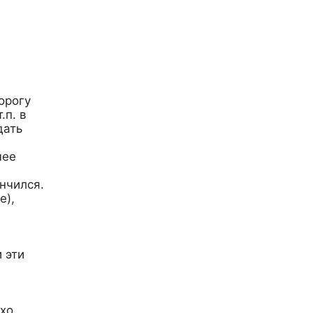
орогу
.п. в
дать
чее
нчился.
e),
 эти
хо,