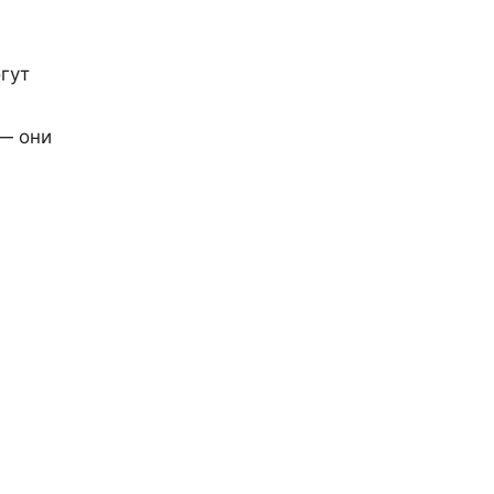
гут
— они