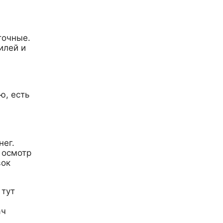
точные.
илей и
ю, есть
нег.
 осмотр
вок
 тут
ач