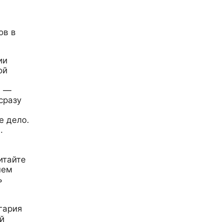
ов в
ии
ой
и —
сразу
е дело.
и.
итайте
шем
ь
гария
й