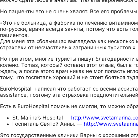
Но пациенты его не очень хвалят. Все его проблемы
«Это не больница, а фабрика по лечению витамином
по-русски, врачи всегда заняты, потому что есть то
пациентов.
Для меня эта «больница» выглядела как несколько 
страховки от несчастливых заграничных туристов.»
Но при этом, многие туристы пишут благодарности в
колено. Tomas, который оставил этот отзыв, был в
ждать, а после этого врач никак не мог попасть игл
тому, что госпиталь хороший и не стоит бояться туд
EuroHospital написал что работает со всеми ассиста
assistance, поэтому эта страховка предпочтительне
Есть в EuroHospital помочь не смогли, то можно обра
St. Marina’s Hospital
—
http://www.svetamarina.c
Госпиталь Святой Анны.
—
http://www.svetaann
Это государственные клиники Варны с хорошими отз