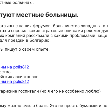
стные больницы.
етуют местные больницы.
отзывы с наших форумов, большинства западных, а 
тах и спросил какие страховые они сами рекомендую
ых компаний рассказали с какими проблемами чаще
для поездки в Болгарию.
ты пишут о своем опыте.
ны на polis812
ество.
йских ассистансов.
ны на polis812
гариские госпитали (но я его не особенно люблю)
тому можно смело брать. Это не просто бумажки и по