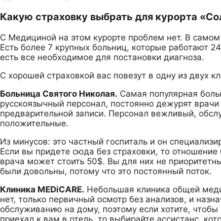
Какую страховку выбрать для курорта «Со
С Медициной на этом курорте проблем нет. В самом 
Есть более 7 крупных больниц, которые работают 24
есть все необходимое для постановки диагноза.
С хорошей страховкой вас повезут в одну из двух кл
Больница Святого Николая.
Самая популярная больн
русскоязычный персонал, постоянно дежурят врачи 
предварительной записи. Персонал вежливый, обсл
положительные.
Из минусов: это частный госпиталь и он специализи
Если вы придете сюда без страховки, то отношение 
врача может стоить 50$. Вы для них не приоритетн
были довольны, потому что это постоянный поток.
Клиника MEDiCARE.
Небольшая клиника общей меди
нет, только первичный осмотр без анализов, и назн
обслуживанию на дому, поэтому если хотите, чтобы 
приехал к вам в отель, то выбирайте ассистанс, кот