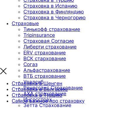
Страховка в Испанию
Страховка в Финляндию
Страховка в Черногорию
Страховые
Тинькофф страхование
Tripinsurance
Страховая Согласие
Либерти страхование
ERV страхование
ВСК стархование
Согаз
Альфастрахование
ВТБ страхование
Уралсиб
Страховка в Шенген
Ренессанс Страхование
Страховка в Болгарию
AXA страхование
Страховка в Турцию
Ингосстрах
Самое важное про страховку
Зетта Страхование
© 2018
При воспроизведении материалов сайта
обязательна установка активной гиперссылки на