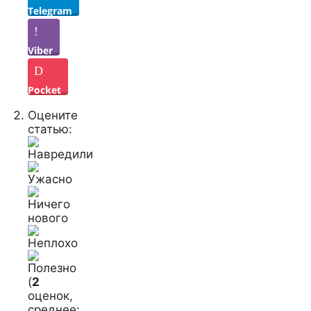
Telegram
Viber
Pocket
Оцените
статью:
(
2
оценок,
среднее: