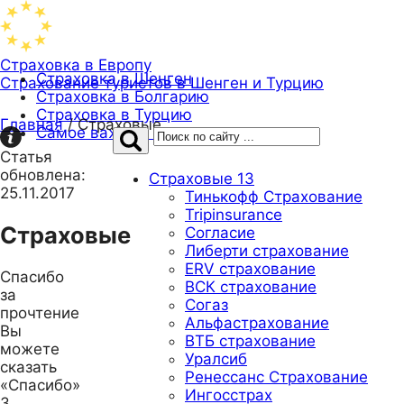
Страховка в Европу
Страховка в Шенген
Страхование туристов в Шенген и Турцию
Страховка в Болгарию
Страховка в Турцию
Главная
/
Страховые
Самое важное про страховку
Статья
обновлена:
Страховые
13
25.11.2017
Тинькофф Страхование
Tripinsurance
Страховые
Согласие
Либерти страхование
ERV страхование
Спасибо
ВСК страхование
за
Согаз
прочтение
Альфастрахование
Вы
ВТБ страхование
можете
Уралсиб
сказать
Ренессанс Страхование
«Спасибо»
Ингосстрах
3