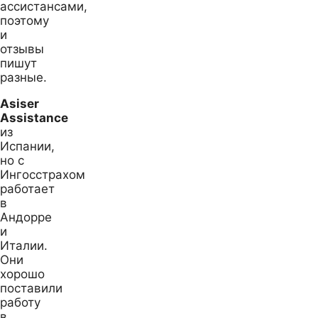
ассистансами,
поэтому
и
отзывы
пишут
разные.
Asiser
Assistance
из
Испании,
но с
Ингосстрахом
работает
в
Андорре
и
Италии.
Они
хорошо
поставили
работу
в