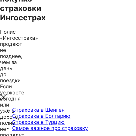
страховки
Ингосстрах
Полис
«Ингосстраха»
продают
не
позднее,
чем за
день
до
поездки.
Если
уезжаете
сегодня
или
Страховка в Шенген
уже в
Страховка в Болгарию
дороге,
Страховка в Турцию
полис
Самое важное про страховку
не
продадут.