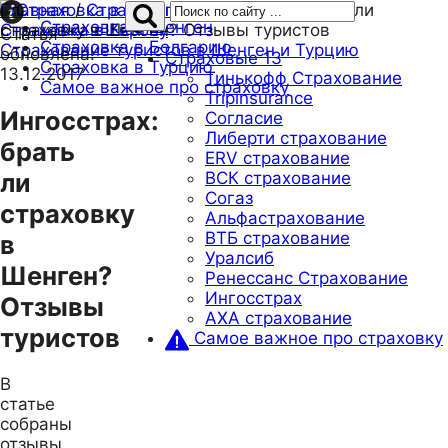
Главная
/
Страховые
/
Ингосстрах: брать ли
Страховка в Шенген
Страховка в Европу
страховку в Шенген? Отзывы туристов
Статья
Страховка в Болгарию
Страхование туристов в Шенген и Турцию
обновлена:
Страховые
13
Страховка в Турцию
13.12.2017
Тинькофф Страхование
Самое важное про страховку
Tripinsurance
Ингосстрах:
Согласие
Либерти страхование
брать
ERV страхование
ли
ВСК страхование
Согаз
страховку
Альфастрахование
ВТБ страхование
в
Уралсиб
Шенген?
Ренессанс Страхование
Ингосстрах
Отзывы
AXA страхование
туристов
Самое важное про страховку
В
статье
собраны
отзывы