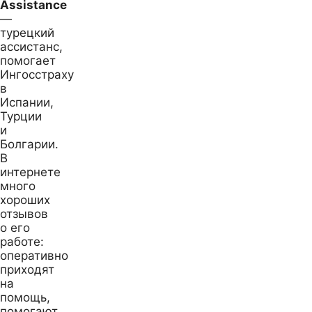
Assistance
—
турецкий
ассистанс,
помогает
Ингосстраху
в
Испании,
Турции
и
Болгарии.
В
интернете
много
хороших
отзывов
о его
работе:
оперативно
приходят
на
помощь,
помогают