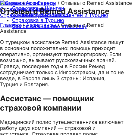
Главная
/
Ассистансы
/
Отзывы о Remed Assistance
Страховка в Шенген
Страховка в Европу
Отзывы о Remed Assistance
Страховка в Болгарию
Страхование туристов в Шенген и Турцию
Страховка в Турцию
Главная
/
Ассистансы
/
Отзывы о Remed
Самое важное про страховку
Assistance
О турецком ассистансе Remed Assistance пишут
в основном положительно: помощь приходит
оперативно, организуют транспортировку. Если
возможно, вызывают русскоязычных врачей.
Правда, последние годы в России Ремед
сотрудничает только с Ингосстрахом, да и то не
везде, в Европе лишь 3 страны: Испания,
Турция и Болгария.
Ассистанс — помощник
страховой компании
Медицинский полис путешественника включает
работу двух компаний — страховой и
ассистанса. Страховая продает полис,