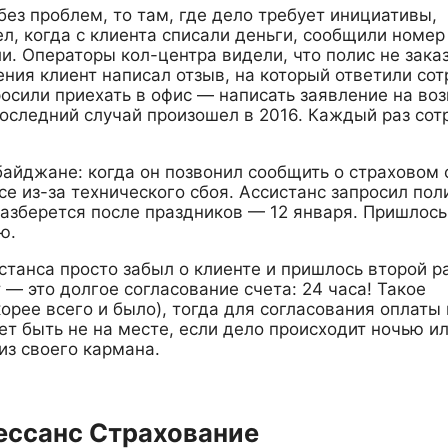
ез проблем, то там, где дело требует инициативы,
л, когда с клиента списали деньги, сообщили номер
ли. Операторы кол-центра видели, что полис не заказ
ния клиент написал отзыв, на который ответили сот
осили приехать в офис — написать заявление на воз
последний случай произошел в 2016. Каждый раз сот
байджане: когда он позвонил сообщить о страховом 
е из-за технического сбоя. Ассистанс запросил поли
 разберется после праздников — 12 января. Пришлось
ю.
станса просто забыл о клиенте и пришлось второй р
— это долгое согласование счета: 24 часа! Такое
корее всего и было), тогда для согласования оплаты
т быть не на месте, если дело происходит ночью ил
 из своего кармана.
ессанс Страхование