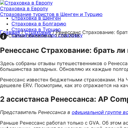
Страховка в Европу
Страхование туристов в Шенген и Турцию
Страховка в Шенген
Страховка в Болгарию
Страховка в Турцию
Главная
/
Страховые
/
Ренессанс Страхование: брат
Самое важное про страховку
Статья обновлена:
17.08.2018
Ренессанс Страхование: брать ли
Здесь собраны отзывы путешественников о Ренессан
большинства западных. Обновляю их каждые полгода
Ренессанс известен бюджетными страховками. На Ч
дешевле ERV. Посмотрим, как это отражается на кач
2 ассистанса Ренессанса: AP Com
Представитель Ренессанса в
официальной группе во
Раньше Ренессанс работал только с GVA. Об этом а