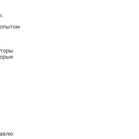
ы.
 опытом
аторы
торые
бавлю