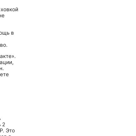
аховкой
не
мощь в
во.
акте».
ации,
н.
нете
ь
 2
P. Это