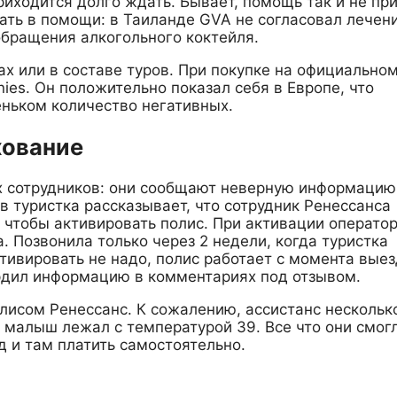
иходится долго ждать. Бывает, помощь так и не при
зать в помощи: в Таиланде GVA не согласовал лечен
обращения алкогольного коктейля.
х или в составе туров. При покупке на официальном
ies. Он положительно показал себя в Европе, что
ньком количество негативных.
хование
х сотрудников: они сообщают неверную информацию
ов туристка рассказывает, что сотрудник Ренессанса
, чтобы активировать полис. При активации операто
. Позвонила только через 2 недели, когда туристка
ктивировать не надо, полис работает с момента выез
рдил информацию в комментариях под отзывом.
олисом Ренессанс. К сожалению, ассистанс нескольк
й малыш лежал с температурой 39. Все что они смог
д и там платить самостоятельно.