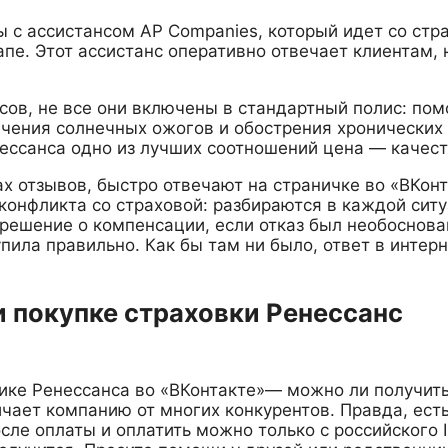
 с ассистансом AP Companies, который идет со стр
апе. Этот ассистанс оперативно отвечает клиентам, 
усов, не все они включены в стандартный полис: по
лечения солнечных ожогов и обострения хронических
нессанса одно из лучших соотношений цена — качест
х отзывов, быстро отвечают на страничке во «ВКонт
конфликта со страховой: разбираются в каждой ситу
решение о компенсации, если отказ был необоснова
упила правильно. Как бы там ни было, ответ в интер
и покупке страховки Ренессанс
ике Ренессанса во «ВКонтакте»— можно ли получит
чает компанию от многих конкурентов. Правда, есть
ле оплаты и оплатить можно только с российского I