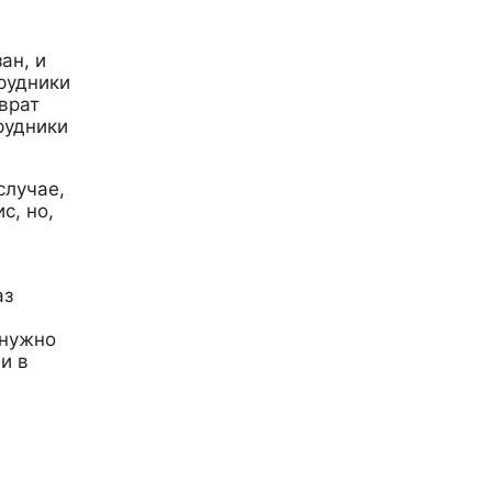
ан, и
рудники
врат
рудники
случае,
с, но,
аз
 нужно
и в