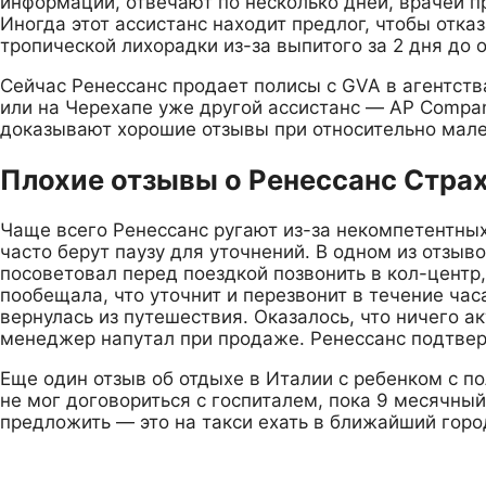
информации, отвечают по несколько дней, врачей пр
Иногда этот ассистанс находит предлог, чтобы отка
тропической лихорадки из-за выпитого за 2 дня до 
Сейчас Ренессанс продает полисы с GVA в агентства
или на Черехапе уже другой ассистанс — AP Compan
доказывают хорошие отзывы при относительно мале
Плохие отзывы о Ренессанс Стра
Чаще всего Ренессанс ругают из-за некомпетентны
часто берут паузу для уточнений. В одном из отзыв
посоветовал перед поездкой позвонить в кол-центр
пообещала, что уточнит и перезвонит в течение часа
вернулась из путешествия. Оказалось, что ничего а
менеджер напутал при продаже. Ренессанс подтве
Еще один отзыв об отдыхе в Италии с ребенком с п
не мог договориться с госпиталем, пока 9 месячны
предложить — это на такси ехать в ближайший горо