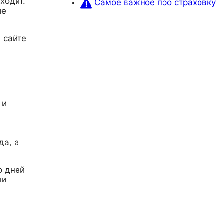
ходит.
Самое важное про страховку
ие
 сайте
 и
р
да, а
о дней
ли