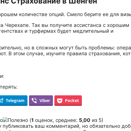
анс Страхование в Шенген
орошем количестве опций. Смело берите ее для виз
на Черехапе. Так вы получите ассистанса с хорошим
гентствах и турфирмах будет медлительный и
рительно, но в сложных могут быть проблемы: опер
т. В этом случае, изучите правила страхования, ко
и:
терять:
Telegram
Viber
Pocket
(
1
оценок, среднее:
5,00
из 5)
у публиковать ваш комментарий, но обязательно до