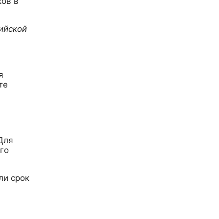
ков в
сийской
я
те
Для
го
ли срок