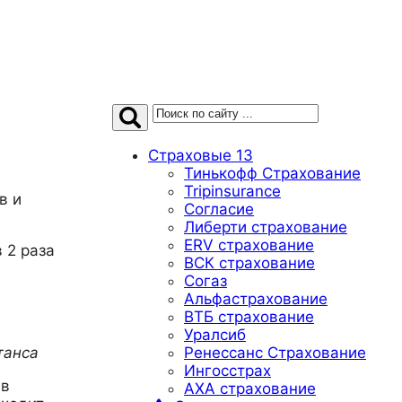
Страховые
13
Тинькофф Страхование
Tripinsurance
в и
Согласие
Либерти страхование
ERV страхование
 2 раза
ВСК страхование
Согаз
Альфастрахование
ВТБ страхование
Уралсиб
танса
Ренессанс Страхование
Ингосстрах
 в
AXA страхование