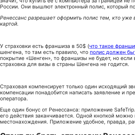
значит, что купить ее с компьютера за границей не
России. Они вышлют электронный полис, который по
Ренессанс разрешает оформить полис тем, кто уже в
картой.
У страховки есть франшиза в 50$ (
что такое франши
шенгена, то там есть правило, что
полис должен бы
покрытие «Шенген», то франшизы не будет, но если
страховка для визы в страны Шенгена не годится.
Страховая компенсирует только один исходящий зво
компенсации понадобится написать заявление и пре
оператора.
Еще один бонус от Ренессанса: приложение SafeTrip
его действия заканчивается. Одной кнопкой можно 
местонахождения. Приложение удобное, правда, раб