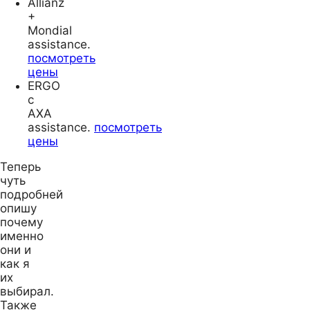
Allianz
+
Mondial
assistance.
посмотреть
цены
ERGO
с
AXA
assistance.
посмотреть
цены
Теперь
чуть
подробней
опишу
почему
именно
они и
как я
их
выбирал.
Также