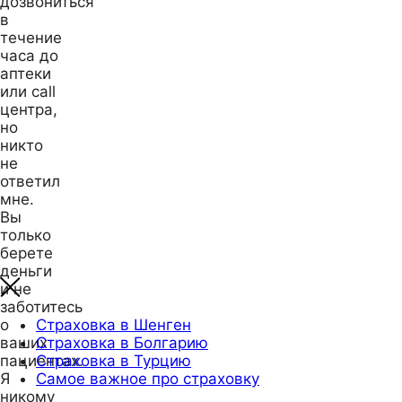
дозвониться
в
течение
часа до
аптеки
или call
центра,
но
никто
не
ответил
мне.
Вы
только
берете
деньги
и не
заботитесь
о
Страховка в Шенген
ваших
Страховка в Болгарию
пациентах.
Страховка в Турцию
Я
Самое важное про страховку
никому