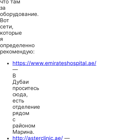
что там
за
оборудование.
Вот
сети,
которые
я
определенно
рекомендую:
https://www.emirateshospital.ae/
—
В
Дубаи
проситесь
сюда,
есть
отделение
рядом
с
районом
Марина.
http://asterclinic.ae/
—