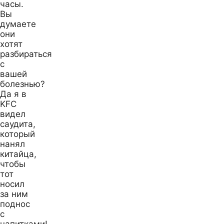
часы.
Вы
думаете
они
хотят
разбираться
с
вашей
болезнью?
Да я в
KFC
видел
саудита,
который
нанял
китайца,
чтобы
тот
носил
за ним
поднос
с