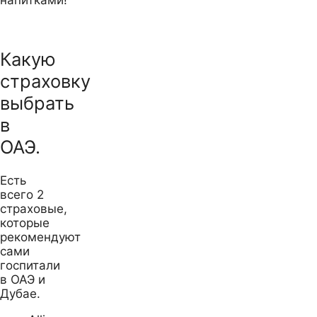
напитками!
Какую
страховку
выбрать
в
ОАЭ.
Есть
всего 2
страховые,
которые
рекомендуют
сами
госпитали
в ОАЭ и
Дубае.