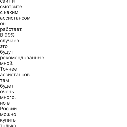
сайт и
смотрите
с каким
ассистансом
он
работает.
В 99%
случаев
это
будут
рекомендованные
мной.
Точнее
ассистансов
там
будет
очень
много,
но в
России
можно
купить
только