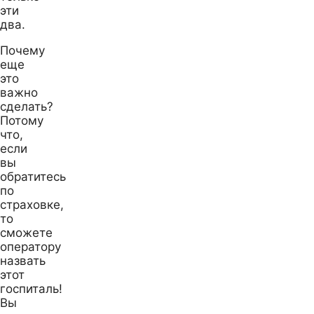
эти
два.
Почему
еще
это
важно
сделать?
Потому
что,
если
вы
обратитесь
по
страховке,
то
сможете
оператору
назвать
этот
госпиталь!
Вы