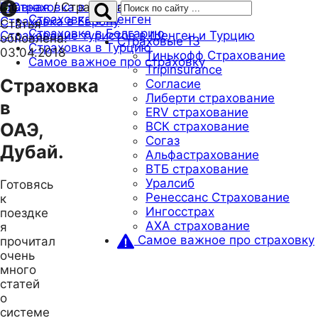
Главная
/
Страховка в ОАЭ, Дубай.
Страховка в Шенген
Страховка в Европу
Статья
Страховка в Болгарию
Страхование туристов в Шенген и Турцию
обновлена:
Страховые
13
Страховка в Турцию
03.04.2018
Тинькофф Страхование
Самое важное про страховку
Tripinsurance
Страховка
Согласие
Либерти страхование
в
ERV страхование
ОАЭ,
ВСК страхование
Согаз
Дубай.
Альфастрахование
ВТБ страхование
Уралсиб
Готовясь
Ренессанс Страхование
к
Ингосстрах
поездке
AXA страхование
я
Самое важное про страховку
прочитал
очень
много
статей
о
системе