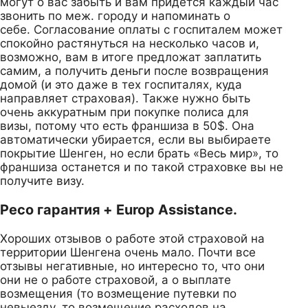
могут о вас забыть и вам придется каждый час
звонить по меж. городу и напоминать о
себе. Согласование оплаты с госпиталем может
спокойно растянуться на несколько часов и,
возможно, вам в итоге предложат заплатить
самим, а получить деньги после возвращения
домой (и это даже в тех госпиталях, куда
направляет страховая). Также нужно быть
очень аккуратным при покупке полиса для
визы, потому что есть франшиза в 50$. Она
автоматически убирается, если вы выбираете
покрытие Шенген, но если брать «Весь мир», то
франшиза останется и по такой страховке вы не
получите визу.
Ресо гарантия + Europ Assistance.
Хороших отзывов о работе этой страховой на
территории Шенгена очень мало. Почти все
отзывы негативные, но интересно то, что они
они не о работе страховой, а о выплате
возмещения (то возмещение путевки по
невыезду, то возмещение расходов на