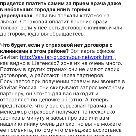
придется платить самим за прием врача даже
в небольших городах или в горных
деревушках
, если вы поехали кататься на
лыжах. Страховая оплатит лечение сразу
только, если у нее есть договор с клиникой или
доктором, куда вы обращаетесь.
Что будет, если у страховой нет договора с
клиниками в этом районе?
Вот карта офисов
Savitar:
http://savitar-gr.com/our-network.html
,
как видно в Шегенской зоне их не очень много.
Поэтому в других странах они не имеют своих
договоров, а работают через партнеров.
Получается при получении травмы вы звоните в
Savitar Россия, они скидывают запрос местному
партнеру, он что-то для вас находит и
отправляет по цепочке обратно. А теперь
представьте, что у вас серьезная травма, а
менеджер страховой получает по несколько
звонков в минуту и забыл про вас или вам
нашли клинику очень далеко, но вы не можете
ее поменять, потому что менеджер ассистанса
сам это решить не может, он может только