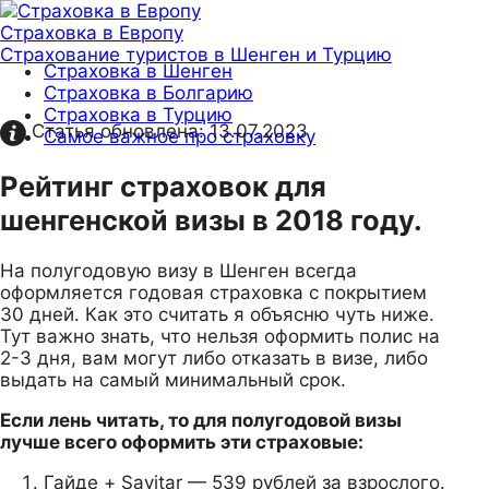
Страховка в Европу
Страхование туристов в Шенген и Турцию
Страховка в Шенген
Страховка в Болгарию
Страховка в Турцию
Статья обновлена:
13.07.2023
Самое важное про страховку
Рейтинг страховок для
шенгенской визы в 2018 году.
На полугодовую визу в Шенген всегда
оформляется годовая страховка с покрытием
30 дней. Как это считать я объясню чуть ниже.
Тут важно знать, что нельзя оформить полис на
2-3 дня, вам могут либо отказать в визе, либо
выдать на самый минимальный срок.
Если лень читать, то для полугодовой визы
лучше всего оформить эти страховые:
Гайде + Savitar — 539 рублей за взрослого.