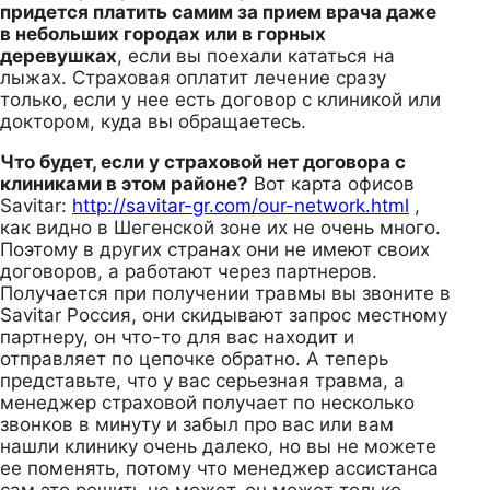
придется платить самим за прием врача даже
в небольших городах или в горных
деревушках
, если вы поехали кататься на
лыжах. Страховая оплатит лечение сразу
только, если у нее есть договор с клиникой или
доктором, куда вы обращаетесь.
Что будет, если у страховой нет договора с
клиниками в этом районе?
Вот карта офисов
Savitar:
http://savitar-gr.com/our-network.html
,
как видно в Шегенской зоне их не очень много.
Поэтому в других странах они не имеют своих
договоров, а работают через партнеров.
Получается при получении травмы вы звоните в
Savitar Россия, они скидывают запрос местному
партнеру, он что-то для вас находит и
отправляет по цепочке обратно. А теперь
представьте, что у вас серьезная травма, а
менеджер страховой получает по несколько
звонков в минуту и забыл про вас или вам
нашли клинику очень далеко, но вы не можете
ее поменять, потому что менеджер ассистанса
сам это решить не может, он может только