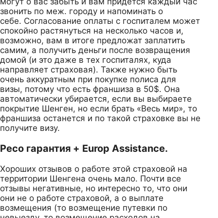
могут о вас забыть и вам придется каждый час
звонить по меж. городу и напоминать о
себе. Согласование оплаты с госпиталем может
спокойно растянуться на несколько часов и,
возможно, вам в итоге предложат заплатить
самим, а получить деньги после возвращения
домой (и это даже в тех госпиталях, куда
направляет страховая). Также нужно быть
очень аккуратным при покупке полиса для
визы, потому что есть франшиза в 50$. Она
автоматически убирается, если вы выбираете
покрытие Шенген, но если брать «Весь мир», то
франшиза останется и по такой страховке вы не
получите визу.
Ресо гарантия + Europ Assistance.
Хороших отзывов о работе этой страховой на
территории Шенгена очень мало. Почти все
отзывы негативные, но интересно то, что они
они не о работе страховой, а о выплате
возмещения (то возмещение путевки по
невыезду, то возмещение расходов на