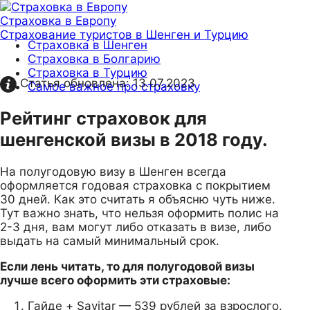
Страховка в Европу
Страхование туристов в Шенген и Турцию
Страховка в Шенген
Страховка в Болгарию
Страховка в Турцию
Статья обновлена:
13.07.2023
Самое важное про страховку
Рейтинг страховок для
шенгенской визы в 2018 году.
На полугодовую визу в Шенген всегда
оформляется годовая страховка с покрытием
30 дней. Как это считать я объясню чуть ниже.
Тут важно знать, что нельзя оформить полис на
2-3 дня, вам могут либо отказать в визе, либо
выдать на самый минимальный срок.
Если лень читать, то для полугодовой визы
лучше всего оформить эти страховые:
Гайде + Savitar — 539 рублей за взрослого.