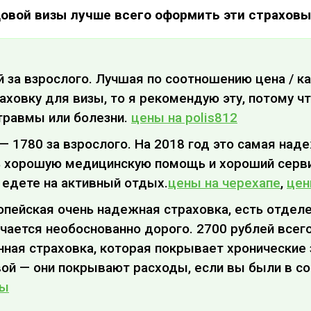
довой визы лучше всего оформить эти страховы
ей за взрослого. Лучшая по соотношению цена / к
овку для визы, то я рекомендую эту, потому чт
травмы или болезни.
цены на polis812
e — 1780 за взрослого. На 2018 год это самая над
ь хорошую медицинскую помощь и хороший серв
 едете на активный отдых.
цены на черехапе
,
цен
ропейская очень надежная страховка, есть отделе
чается необоснованно дорого. 2700 рублей всего 
нная страховка, которая покрывает хронические
ой — они покрывают расходы, если вы были в со
ны