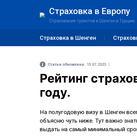
Страховка в Европу
Страхование туристов в Шенген и Турцию
Страховка в Шенген
Страхов
Статья обновлена:
13.07.2023
Рейтинг страхо
году.
На полугодовую визу в Шенген всег
объясню чуть ниже. Тут важно знать
выдать на самый минимальный сро