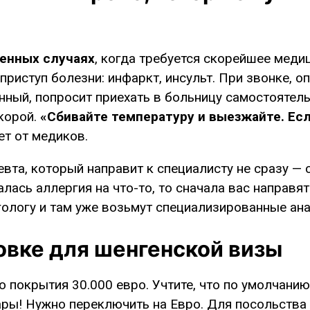
ренных случаях
, когда требуется скорейшее мед
приступ болезни: инфаркт, инсульт. При звонке, о
ренный, попросит приехать в больницу самостояте
скорой.
«Сбивайте температуру и выезжайте. Есл
т от медиков.
евта, который направит к специалисту не сразу — 
алась аллергия на что-то, то сначала вас направят
гологу и там уже возьмут специализированные ан
овке для шенгенской визы
 покрытия 30.000 евро. Учтите, что по умолчанию
ары! Нужно переключить на Евро. Для посольства 