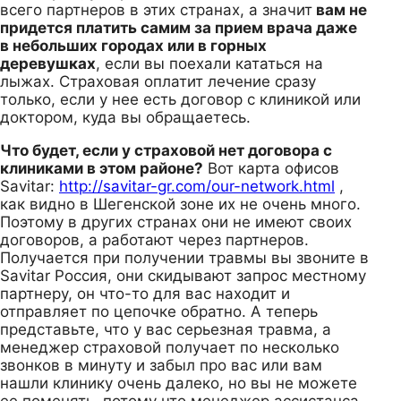
всего партнеров в этих странах, а значит
вам не
придется платить самим за прием врача даже
в небольших городах или в горных
деревушках
, если вы поехали кататься на
лыжах. Страховая оплатит лечение сразу
только, если у нее есть договор с клиникой или
доктором, куда вы обращаетесь.
Что будет, если у страховой нет договора с
клиниками в этом районе?
Вот карта офисов
Savitar:
http://savitar-gr.com/our-network.html
,
как видно в Шегенской зоне их не очень много.
Поэтому в других странах они не имеют своих
договоров, а работают через партнеров.
Получается при получении травмы вы звоните в
Savitar Россия, они скидывают запрос местному
партнеру, он что-то для вас находит и
отправляет по цепочке обратно. А теперь
представьте, что у вас серьезная травма, а
менеджер страховой получает по несколько
звонков в минуту и забыл про вас или вам
нашли клинику очень далеко, но вы не можете
ее поменять, потому что менеджер ассистанса