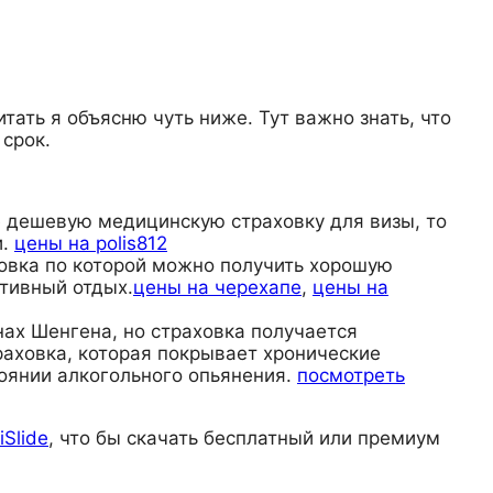
тать я объясню чуть ниже. Тут важно знать, что
 срок.
те дешевую медицинскую страховку для визы, то
и.
цены на polis812
раховка по которой можно получить хорошую
тивный отдых.
цены на черехапе
,
цены на
анах Шенгена, но страховка получается
раховка, которая покрывает хронические
тоянии алкогольного опьянения.
посмотреть
iSlide
, что бы скачать бесплатный или премиум