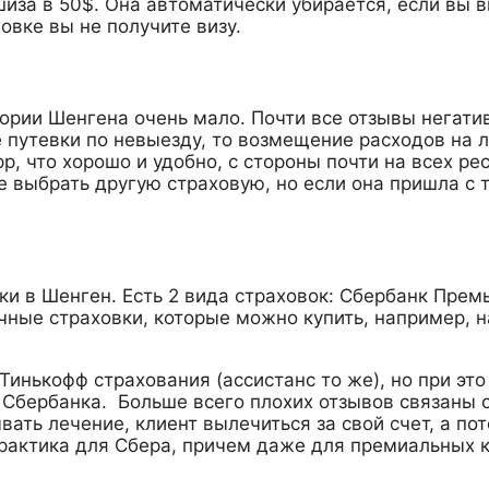
шиза в 50$. Она автоматически убирается, если вы 
овке вы не получите визу.
ории Шенгена очень мало. Почти все отзывы негативн
путевки по невыезду, то возмещение расходов на лек
pp, что хорошо и удобно, с стороны почти на всех ре
е выбрать другую страховую, но если она пришла с 
и в Шенген. Есть 2 вида страховок: Сбербанк Премь
чные страховки, которые можно купить, например, на
 Тинькофф страхования (ассистанс то же), но при эт
ы Сбербанка. Больше всего плохих отзывов связаны
вать лечение, клиент вылечиться за свой счет, а п
рактика для Сбера, причем даже для премиальных к