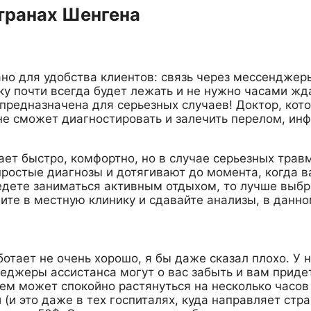
транах Шенгена
но для удобства клиентов: связь через мессенджеры
у почти всегда будет лежать и не нужно часами жда
е предназначена для серьезных случаев! Доктор, ко
 не сможет диагностировать и залечить перелом, ин
т быстро, комфортно, но в случае серьезных травм,
простые диагнозы и дотягивают до момента, когда 
едете заниматься активным отдыхом, то лучше выбра
дите в местную клинику и сдавайте анализы, в данно
отает не очень хорошо, я бы даже сказал плохо. У
джеры ассистанса могут о вас забыть и вам придет
ем может спокойно растянуться на несколько часов 
(и это даже в тех госпиталях, куда направляет стр