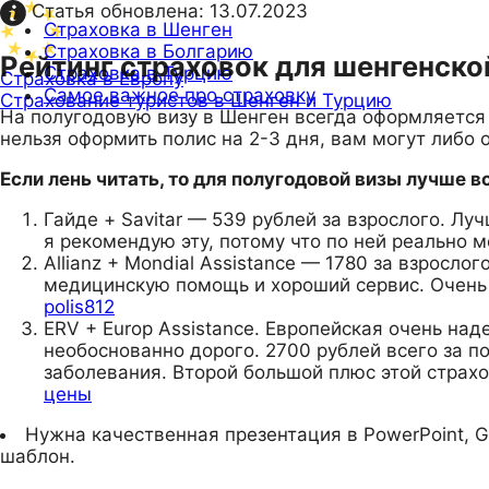
Статья обновлена:
13.07.2023
Страховка в Шенген
Страховка в Болгарию
Рейтинг страховок для шенгенской
Страховка в Турцию
Страховка в Европу
Самое важное про страховку
Страхование туристов в Шенген и Турцию
На полугодовую визу в Шенген всегда оформляется г
нельзя оформить полис на 2-3 дня, вам могут либо 
Если лень читать, то для полугодовой визы лучше 
Гайде + Savitar — 539 рублей за взрослого. Л
я рекомендую эту, потому что по ней реально 
Allianz + Mondial Assistance — 1780 за взросл
медицинскую помощь и хороший сервис. Очень 
polis812
ERV + Europ Assistance. Европейская очень над
необоснованно дорого. 2700 рублей всего за п
заболевания. Второй большой плюс этой страх
цены
Нужна качественная презентация в PowerPoint, G
шаблон.