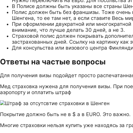
Нужно переключить на Евро. Для посольства эт
В Полисе должны быть указаны все страны Шен
Полис должен быть без франшизы. Тоже очень в
Шенгена, то ее там нет, а если ставите Весь ми
При оформлении двукратной или многократной 
внимание, что лучше делать 30 дней, а не 3.
Страховой полис должен покрывать дополнительн
застрахованных дней. Ссылку на картинку как э
Для консульства или визового центра Финлянд
Ответы на частые вопросы
Для получения визы подойдет просто распечатанная
Мед страховка нужена для получения визы. При поезд
аэропорту и оплатить штраф
Покрытие должно быть не в $ а в EURO. Это важно.
Многие страховки нельзя купить уже находясь за гр