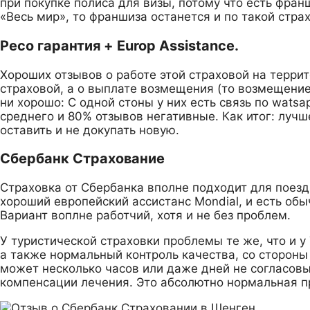
при покупке полиса для визы, потому что есть фран
«Весь мир», то франшиза останется и по такой страх
Ресо гарантия + Europ Assistance.
Хороших отзывов о работе этой страховой на террит
страховой, а о выплате возмещения (то возмещение 
ни хорошо: С одной стоны у них есть связь по watsa
среднего и 80% отзывов негативные. Как итог: лучш
оставить и не докупать новую.
Сбербанк Страхование
Страховка от Сбербанка вполне подходит для поездк
хороший европейский ассистанс Mondial, и есть обы
Вариант воплне работчий, хотя и не без проблем.
У туристической страховки проблемы те же, что и у
а также нормальный контроль качества, со сторон
может несколько часов или даже дней не согласовы
компенсации лечения. Это абсолютно нормальная п