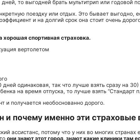
дней, то выгодней брать мультитрип или годовой по
онкретную поездку или отдых. Это бывает выгодно, 
эффициент и на долгий срок она стоит очень дорого
на хорошая спортивная страховка.
акуация вертолетом
ого
30 дней одинаковая, так что лучше взять сразу на 30)
бенка на время отпуска, то лучше взять “Стандарт пл
т и получается необоснованно дорого.
н и почему именно эти страховые
кий ассистанс, потому что у них во многих странах 
 то
они знают этот город, знают какие клиники там е