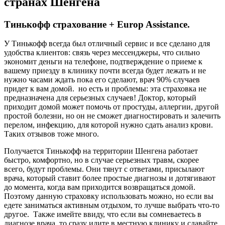
странах Шенгена
Тинькофф страхование + Europ Assistance.
У Тинькофф всегда был отличный сервис и все сделано для
удобства клиентов: связь через мессенджеры, что сильно
экономит деньги на телефоне, подтверждение о приеме к
вашему приезду в клинику почти всегда будет лежать и не
нужно часами ждать пока его сделают, врач 90% случаев
придет к вам домой. но есть и проблемы: эта страховка не
предназначена для серьезных случаев! Доктор, который
приходит домой может помочь от простуды, аллергии, другой
простой болезни, но он не сможет диагностировать и залечить
перелом, инфекцию, для которой нужно сдать анализ крови.
Таких отзывов тоже много.
Получается Тинькофф на территории Шенгена работает
быстро, комфортно, но в случае серьезных травм, скорее
всего, будут проблемы. Они тянут с ответами, присылают
врача, который ставит более простые диагнозы и дотягивают
до момента, когда вам приходится возвращаться домой.
Поэтому данную страховку использовать можно, но если вы
едете заниматься активным отдыхом, то лучше выбрать что-то
другое. Также имейте ввиду, что если вы сомневаетесь в
диагнозе врача, то сразу идите в местную клинику и сдавайте