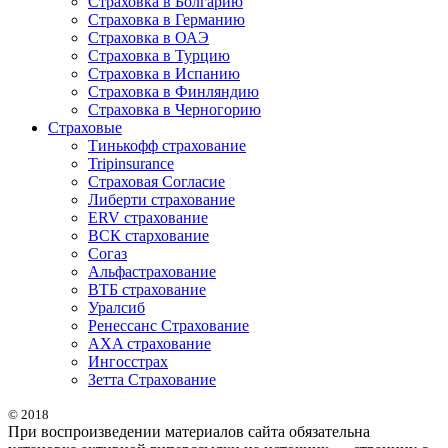
Страховка в Болгарию
Страховка в Германию
Страховка в ОАЭ
Страховка в Турцию
Страховка в Испанию
Страховка в Финляндию
Страховка в Черногорию
Страховые
Тинькофф страхование
Tripinsurance
Страховая Согласие
Либерти страхование
ERV страхование
ВСК стархование
Согаз
Альфастрахование
ВТБ страхование
Уралсиб
Ренессанс Страхование
AXA страхование
Ингосстрах
Зетта Страхование
© 2018
При воспроизведении материалов сайта обязательна