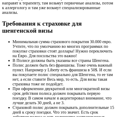
направят к терапевту, там возьмут первичные анализы, потом
к аллергологу и там уже возьмут специализированные
анализы.
Требования к страховке для
шенгенской визы
Минимальная сумма страхового покрытия 30.000 евро.
Учтите, что по умолчанию во многих программах по
покупке страховки стоят доллары! Нужно переключить
на Евро. Для посольства это важно!
В Полисе должны быть указаны все страны Шенгена.
Полис должен быть без франшизы. Тоже очень важный
пункт. Например у Liberty есть франшиза в 50$. И если
вы покупаете полис специально для Шенгена, то ее там
нет, а если ставите Весь мир, то есть. Для визы такая
страховка тоже не подойдет.
При оформлении двукратной или многократной визы
срок действия полиса должен покрывать первую
поездку. В самом начале я акцентировал внимание, что
лучше делать 30 дней, а не 3.
Страховой полис должен покрывать дополнительные 15
дней к сроку поездки. Что это значит. Есть срок
действия полиса и есть количество застрахованных