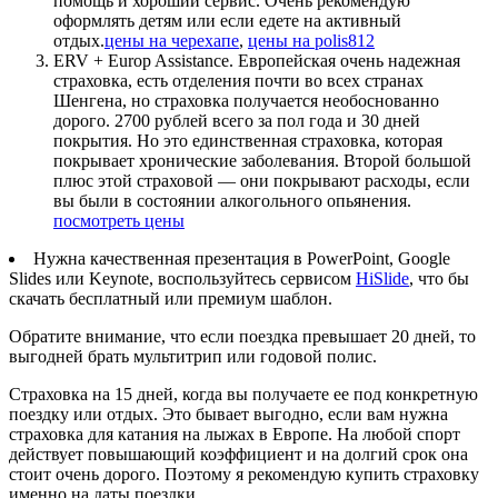
помощь и хороший сервис. Очень рекомендую
оформлять детям или если едете на активный
отдых.
цены на черехапе
,
цены на polis812
ERV + Europ Assistance. Европейская очень надежная
страховка, есть отделения почти во всех странах
Шенгена, но страховка получается необоснованно
дорого. 2700 рублей всего за пол года и 30 дней
покрытия. Но это единственная страховка, которая
покрывает хронические заболевания. Второй большой
плюс этой страховой — они покрывают расходы, если
вы были в состоянии алкогольного опьянения.
посмотреть цены
Нужна качественная презентация в PowerPoint, Google
Slides или Keynote, воспользуйтесь сервисом
HiSlide
, что бы
скачать бесплатный или премиум шаблон.
Обратите внимание, что если поездка превышает 20 дней, то
выгодней брать мультитрип или годовой полис.
Страховка на 15 дней, когда вы получаете ее под конкретную
поездку или отдых. Это бывает выгодно, если вам нужна
страховка для катания на лыжах в Европе. На любой спорт
действует повышающий коэффициент и на долгий срок она
стоит очень дорого. Поэтому я рекомендую купить страховку
именно на даты поездки.