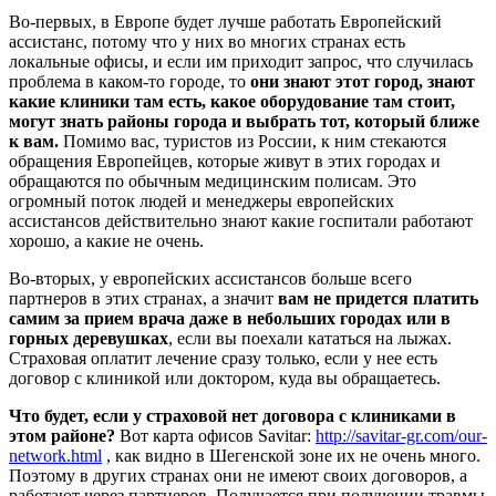
Во-первых, в Европе будет лучше работать Европейский
ассистанс, потому что у них во многих странах есть
локальные офисы, и если им приходит запрос, что случилась
проблема в каком-то городе, то
они знают этот город, знают
какие клиники там есть, какое оборудование там стоит,
могут знать районы города и выбрать тот, который ближе
к вам.
Помимо вас, туристов из России, к ним стекаются
обращения Европейцев, которые живут в этих городах и
обращаются по обычным медицинским полисам. Это
огромный поток людей и менеджеры европейских
ассистансов действительно знают какие госпитали работают
хорошо, а какие не очень.
Во-вторых, у европейских ассистансов больше всего
партнеров в этих странах, а значит
вам не придется платить
самим за прием врача даже в небольших городах или в
горных деревушках
, если вы поехали кататься на лыжах.
Страховая оплатит лечение сразу только, если у нее есть
договор с клиникой или доктором, куда вы обращаетесь.
Что будет, если у страховой нет договора с клиниками в
этом районе?
Вот карта офисов Savitar:
http://savitar-gr.com/our-
network.html
, как видно в Шегенской зоне их не очень много.
Поэтому в других странах они не имеют своих договоров, а
работают через партнеров. Получается при получении травмы