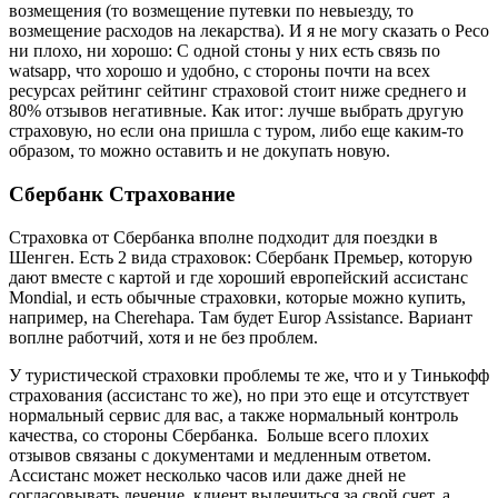
возмещения (то возмещение путевки по невыезду, то
возмещение расходов на лекарства). И я не могу сказать о Ресо
ни плохо, ни хорошо: С одной стоны у них есть связь по
watsapp, что хорошо и удобно, с стороны почти на всех
ресурсах рейтинг сейтинг страховой стоит ниже среднего и
80% отзывов негативные. Как итог: лучше выбрать другую
страховую, но если она пришла с туром, либо еще каким-то
образом, то можно оставить и не докупать новую.
Сбербанк Страхование
Страховка от Сбербанка вполне подходит для поездки в
Шенген. Есть 2 вида страховок: Сбербанк Премьер, которую
дают вместе с картой и где хороший европейский ассистанс
Mondial, и есть обычные страховки, которые можно купить,
например, на Cherehapa. Там будет Europ Assistance. Вариант
воплне работчий, хотя и не без проблем.
У туристической страховки проблемы те же, что и у Тинькофф
страхования (ассистанс то же), но при это еще и отсутствует
нормальный сервис для вас, а также нормальный контроль
качества, со стороны Сбербанка. Больше всего плохих
отзывов связаны с документами и медленным ответом.
Ассистанс может несколько часов или даже дней не
согласовывать лечение, клиент вылечиться за свой счет, а