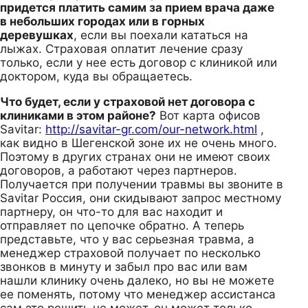
придется платить самим за прием врача даже
в небольших городах или в горных
деревушках
, если вы поехали кататься на
лыжах. Страховая оплатит лечение сразу
только, если у нее есть договор с клиникой или
доктором, куда вы обращаетесь.
Что будет, если у страховой нет договора с
клиниками в этом районе?
Вот карта офисов
Savitar:
http://savitar-gr.com/our-network.html
,
как видно в Шегенской зоне их не очень много.
Поэтому в других странах они не имеют своих
договоров, а работают через партнеров.
Получается при получении травмы вы звоните в
Savitar Россия, они скидывают запрос местному
партнеру, он что-то для вас находит и
отправляет по цепочке обратно. А теперь
представьте, что у вас серьезная травма, а
менеджер страховой получает по несколько
звонков в минуту и забыл про вас или вам
нашли клинику очень далеко, но вы не можете
ее поменять, потому что менеджер ассистанса
сам это решить не может, он может только