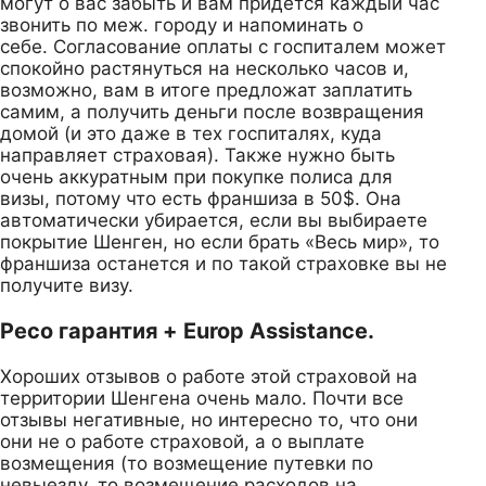
могут о вас забыть и вам придется каждый час
звонить по меж. городу и напоминать о
себе. Согласование оплаты с госпиталем может
спокойно растянуться на несколько часов и,
возможно, вам в итоге предложат заплатить
самим, а получить деньги после возвращения
домой (и это даже в тех госпиталях, куда
направляет страховая). Также нужно быть
очень аккуратным при покупке полиса для
визы, потому что есть франшиза в 50$. Она
автоматически убирается, если вы выбираете
покрытие Шенген, но если брать «Весь мир», то
франшиза останется и по такой страховке вы не
получите визу.
Ресо гарантия + Europ Assistance.
Хороших отзывов о работе этой страховой на
территории Шенгена очень мало. Почти все
отзывы негативные, но интересно то, что они
они не о работе страховой, а о выплате
возмещения (то возмещение путевки по
невыезду, то возмещение расходов на