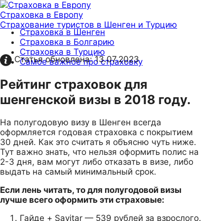
Страховка в Европу
Страхование туристов в Шенген и Турцию
Страховка в Шенген
Страховка в Болгарию
Страховка в Турцию
Статья обновлена:
13.07.2023
Самое важное про страховку
Рейтинг страховок для
шенгенской визы в 2018 году.
На полугодовую визу в Шенген всегда
оформляется годовая страховка с покрытием
30 дней. Как это считать я объясню чуть ниже.
Тут важно знать, что нельзя оформить полис на
2-3 дня, вам могут либо отказать в визе, либо
выдать на самый минимальный срок.
Если лень читать, то для полугодовой визы
лучше всего оформить эти страховые:
Гайде + Savitar — 539 рублей за взрослого.