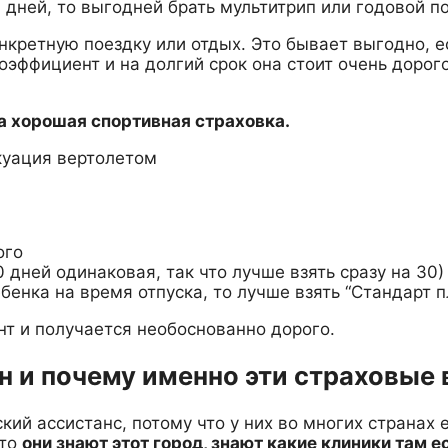
дней, то выгодней брать мультитрип или годовой по
онкретную поездку или отдых. Это бывает выгодно, 
эффициент и на долгий срок она стоит очень дорого
на хорошая спортивная страховка.
акуация вертолетом
ого
30 дней одинаковая, так что лучше взять сразу на 30)
бенка на время отпуска, то лучше взять “Стандарт пл
т и получается необоснованно дорого.
н и почему именно эти страховые
кий ассистанс, потому что у них во многих странах 
 то
они знают этот город, знают какие клиники там е