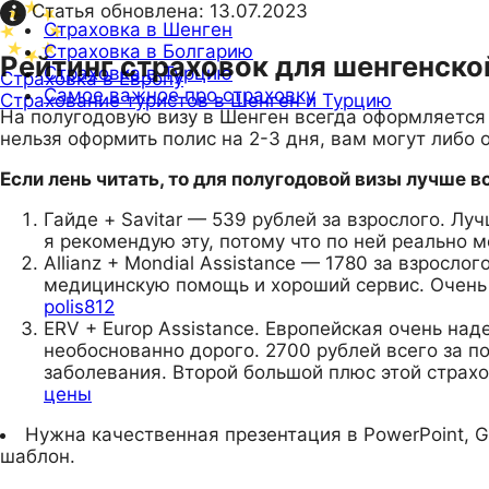
Статья обновлена:
13.07.2023
Страховка в Шенген
Страховка в Болгарию
Рейтинг страховок для шенгенской
Страховка в Турцию
Страховка в Европу
Самое важное про страховку
Страхование туристов в Шенген и Турцию
На полугодовую визу в Шенген всегда оформляется г
нельзя оформить полис на 2-3 дня, вам могут либо 
Если лень читать, то для полугодовой визы лучше 
Гайде + Savitar — 539 рублей за взрослого. Л
я рекомендую эту, потому что по ней реально 
Allianz + Mondial Assistance — 1780 за взросл
медицинскую помощь и хороший сервис. Очень 
polis812
ERV + Europ Assistance. Европейская очень над
необоснованно дорого. 2700 рублей всего за п
заболевания. Второй большой плюс этой страх
цены
Нужна качественная презентация в PowerPoint, G
шаблон.