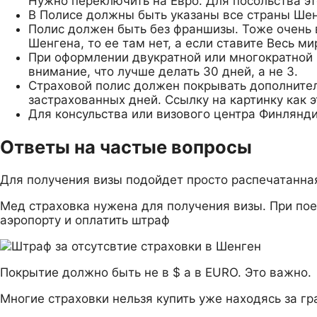
Нужно переключить на Евро. Для посольства эт
В Полисе должны быть указаны все страны Шен
Полис должен быть без франшизы. Тоже очень в
Шенгена, то ее там нет, а если ставите Весь ми
При оформлении двукратной или многократной 
внимание, что лучше делать 30 дней, а не 3.
Страховой полис должен покрывать дополнительн
застрахованных дней. Ссылку на картинку как э
Для консульства или визового центра Финлянд
Ответы на частые вопросы
Для получения визы подойдет просто распечатанная
Мед страховка нужена для получения визы. При поезд
аэропорту и оплатить штраф
Покрытие должно быть не в $ а в EURO. Это важно.
Многие страховки нельзя купить уже находясь за гр