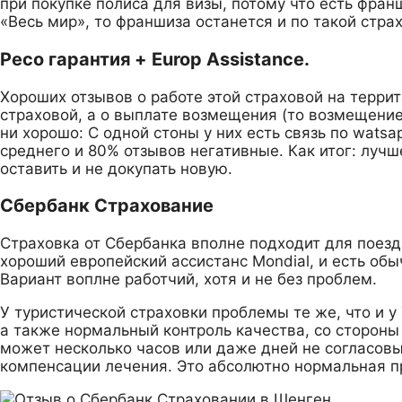
при покупке полиса для визы, потому что есть фран
«Весь мир», то франшиза останется и по такой страх
Ресо гарантия + Europ Assistance.
Хороших отзывов о работе этой страховой на террит
страховой, а о выплате возмещения (то возмещение 
ни хорошо: С одной стоны у них есть связь по watsa
среднего и 80% отзывов негативные. Как итог: лучш
оставить и не докупать новую.
Сбербанк Страхование
Страховка от Сбербанка вполне подходит для поездк
хороший европейский ассистанс Mondial, и есть обы
Вариант воплне работчий, хотя и не без проблем.
У туристической страховки проблемы те же, что и у
а также нормальный контроль качества, со сторон
может несколько часов или даже дней не согласовы
компенсации лечения. Это абсолютно нормальная п