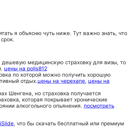
тать я объясню чуть ниже. Тут важно знать, что
 срок.
те дешевую медицинскую страховку для визы, то
и.
цены на polis812
раховка по которой можно получить хорошую
тивный отдых.
цены на черехапе
,
цены на
анах Шенгена, но страховка получается
раховка, которая покрывает хронические
тоянии алкогольного опьянения.
посмотреть
iSlide
, что бы скачать бесплатный или премиум