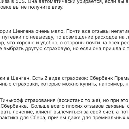
шиза в 50$. Она автоматически убирается, если вы 
овке вы не получите визу.
ории Шенгена очень мало. Почти все отзывы негативн
путевки по невыезду, то возмещение расходов на лек
pp, что хорошо и удобно, с стороны почти на всех ре
е выбрать другую страховую, но если она пришла с 
и в Шенген. Есть 2 вида страховок: Сбербанк Премь
чные страховки, которые можно купить, например, на
 Тинькофф страхования (ассистанс то же), но при эт
ы Сбербанка. Больше всего плохих отзывов связаны
вать лечение, клиент вылечиться за свой счет, а п
рактика для Сбера, причем даже для премиальных к