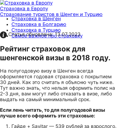
Страховка в Европу
Страхование туристов в Шенген и Турцию
Страховка в Шенген
Страховка в Болгарию
Страховка в Турцию
Статья обновлена:
13.07.2023
Самое важное про страховку
Рейтинг страховок для
шенгенской визы в 2018 году.
На полугодовую визу в Шенген всегда
оформляется годовая страховка с покрытием
30 дней. Как это считать я объясню чуть ниже.
Тут важно знать, что нельзя оформить полис на
2-3 дня, вам могут либо отказать в визе, либо
выдать на самый минимальный срок.
Если лень читать, то для полугодовой визы
лучше всего оформить эти страховые:
Гайде + Savitar — 539 рублей за взрослого.