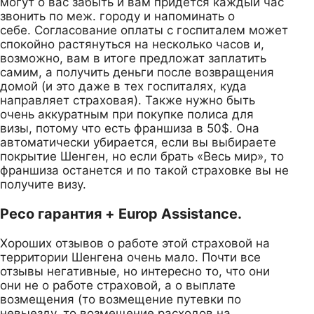
могут о вас забыть и вам придется каждый час
звонить по меж. городу и напоминать о
себе. Согласование оплаты с госпиталем может
спокойно растянуться на несколько часов и,
возможно, вам в итоге предложат заплатить
самим, а получить деньги после возвращения
домой (и это даже в тех госпиталях, куда
направляет страховая). Также нужно быть
очень аккуратным при покупке полиса для
визы, потому что есть франшиза в 50$. Она
автоматически убирается, если вы выбираете
покрытие Шенген, но если брать «Весь мир», то
франшиза останется и по такой страховке вы не
получите визу.
Ресо гарантия + Europ Assistance.
Хороших отзывов о работе этой страховой на
территории Шенгена очень мало. Почти все
отзывы негативные, но интересно то, что они
они не о работе страховой, а о выплате
возмещения (то возмещение путевки по
невыезду, то возмещение расходов на