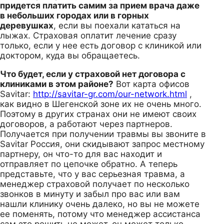
придется платить самим за прием врача даже
в небольших городах или в горных
деревушках
, если вы поехали кататься на
лыжах. Страховая оплатит лечение сразу
только, если у нее есть договор с клиникой или
доктором, куда вы обращаетесь.
Что будет, если у страховой нет договора с
клиниками в этом районе?
Вот карта офисов
Savitar:
http://savitar-gr.com/our-network.html
,
как видно в Шегенской зоне их не очень много.
Поэтому в других странах они не имеют своих
договоров, а работают через партнеров.
Получается при получении травмы вы звоните в
Savitar Россия, они скидывают запрос местному
партнеру, он что-то для вас находит и
отправляет по цепочке обратно. А теперь
представьте, что у вас серьезная травма, а
менеджер страховой получает по несколько
звонков в минуту и забыл про вас или вам
нашли клинику очень далеко, но вы не можете
ее поменять, потому что менеджер ассистанса
сам это решить не может, он может только