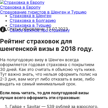
Страховка в Европу
Страхование туристов в Шенген и Турцию
Страховка в Шенген
Страховка в Болгарию
Страховка в Турцию
Статья обновлена:
13.07.2023
Самое важное про страховку
Рейтинг страховок для
шенгенской визы в 2018 году.
На полугодовую визу в Шенген всегда
оформляется годовая страховка с покрытием
30 дней. Как это считать я объясню чуть ниже.
Тут важно знать, что нельзя оформить полис на
2-3 дня, вам могут либо отказать в визе, либо
выдать на самый минимальный срок.
Если лень читать, то для полугодовой визы
лучше всего оформить эти страховые:
Гайде + Savitar — 539 рублей за взрослого.