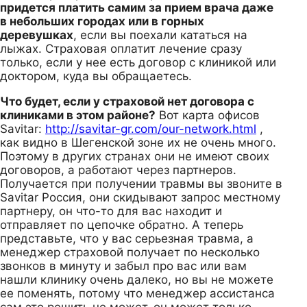
придется платить самим за прием врача даже
в небольших городах или в горных
деревушках
, если вы поехали кататься на
лыжах. Страховая оплатит лечение сразу
только, если у нее есть договор с клиникой или
доктором, куда вы обращаетесь.
Что будет, если у страховой нет договора с
клиниками в этом районе?
Вот карта офисов
Savitar:
http://savitar-gr.com/our-network.html
,
как видно в Шегенской зоне их не очень много.
Поэтому в других странах они не имеют своих
договоров, а работают через партнеров.
Получается при получении травмы вы звоните в
Savitar Россия, они скидывают запрос местному
партнеру, он что-то для вас находит и
отправляет по цепочке обратно. А теперь
представьте, что у вас серьезная травма, а
менеджер страховой получает по несколько
звонков в минуту и забыл про вас или вам
нашли клинику очень далеко, но вы не можете
ее поменять, потому что менеджер ассистанса
сам это решить не может, он может только