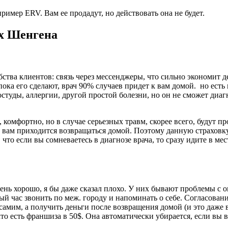
ример ERV. Вам ее продадут, но действовать она не будет.
ах Шенгена
бства клиентов: связь через мессенджеры, что сильно экономит 
пока его сделают, врач 90% случаев придет к вам домой. но есть
студы, аллергии, другой простой болезни, но он не сможет диа
комфортно, но в случае серьезных травм, скорее всего, будут п
а вам приходится возвращаться домой. Поэтому данную страховк
что если вы сомневаетесь в диагнозе врача, то сразу идите в ме
чень хорошо, я бы даже сказал плохо. У них бывают проблемы с
ый час звонить по меж. городу и напоминать о себе. Согласован
 самим, а получить деньги после возвращения домой (и это даже в
то есть франшиза в 50$. Она автоматически убирается, если вы 