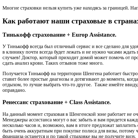
Многие страховки нельзя купить уже находясь за границей. Нап
Как работают наши страховые в стран
Тинькофф страхование + Europ Assistance.
У Тинькофф всегда был отличный сервис и все сделано для удо
в клинику почти всегда будет лежать и не нужно часами ждать 
случаев! Доктор, который приходит домой может помочь от про
сдать анализ крови. Таких отзывов тоже много.
Получается Тинькофф на территории Шенгена работает быстро, 
ставит более простые диагнозы и дотягивают до момента, когд
отдыхом, то лучше выбрать что-то другое. Также имейте ввиду, 
оправдано.
Ренессанс страхование + Class Assistance.
На данный момент страховая в Шенгенской зоне работает не о
Менеджеры ассистанса могут о вас забыть и вам придется кажд
несколько часов и, возможно, вам в итоге предложат заплатить
быть очень аккуратным при покупке полиса для визы, потому ч
франшиза останется и по такой страховке вы не получите визу.