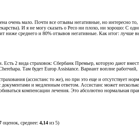
а очень мало. Почти все отзывы негативные, но интересно то, ч
арства). И я не могу сказать о Ресо ни плохо, ни хорошо: С одно
оит ниже среднего и 80% отзывов негативные. Как итог: лучше в
 Есть 2 вида страховок: Сбербанк Премьер, которую дают вместе
erehapa. Там будет Europ Assistance. Вариант воплне работчий, 
трахования (ассистанс то же), но при это еще и отсутствует нор
 документами и медленным ответом. Ассистанс может несколько 
в добиваться компенсации лечения. Это абсолютно нормальная пр
7
оценок, среднее:
4,14
из 5)