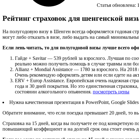
Статья обновлена:
Рейтинг страховок для шенгенской визы 
На полугодовую визу в Шенген всегда оформляется годовая стра
могут либо отказать в визе, либо выдать на самый минимальны
Если лень читать, то для полугодовой визы лучше всего оф
Гайде + Savitar — 539 рублей за взрослого. Лучшая по с
реально можно получить помощь в случае травмы или бо
Allianz + Mondial Assistance — 1780 за взрослого. На 2
Очень рекомендую оформлять детям или если едете на ак
ERV + Europ Assistance. Европейская очень надежная стра
года и 30 дней покрытия. Но это единственная страховк
состоянии алкогольного опьянения.
посмотреть цены
Нужна качественная презентация в PowerPoint, Google Slide
Обратите внимание, что если поездка превышает 20 дней, то в
Страховка на 15 дней, когда вы получаете ее под конкретную п
повышающий коэффициент и на долгий срок она стоит очень до