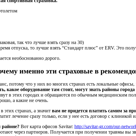
шая спортивная страховка.
ртолетом
наковая, так что лучше взять сразу на 30)
ремя отпуска, то лучше взять “Стандарт плюс” от ERV. Это полу
ется необоснованно дорого.
очему именно эти страховые в рекоменд
нс, потому что у них во многих странах есть локальные офисы, 
ть, какое оборудование там стоит, могут знать районы города
живут в этих городах и обращаются по обычным медицинским по
ошо, а какие не очень.
в этих странах, а значит
вам не придется платить самим за пр
латит лечение сразу только, если у нее есть договор с клиникой 
м районе?
Вот карта офисов Savitar:
http://savitar-gr.com/our-networ
ботают через партнеров. Получается при получении травмы вы зв