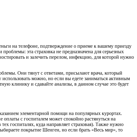
деньги на телефоне, подтверждение о приеме к вашему приезду
 и проблемы: эта страховка не предназначена для серьезных
гностировать и залечить перелом, инфекцию, для которой нужно
роблемы. Они тянут с ответами, присылают врача, который
у использовать можно, но если вы едете заниматься активным
стную клинику и сдавайте анализы, в данном случае это будет
 оказанием элементарной помощи на популярных курортах.
ие оплаты с госпиталем может спокойно растянуться на
 тех госпиталях, куда направляет страховая). Также нужно
выбираете покрытие Шенген, но если брать «Весь мир», то