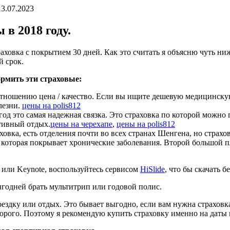
13.07.2023
в 2018 году.
ховка с покрытием 30 дней. Как это считать я объясню чуть ниже
й срок.
ормить эти страховые:
оотношению цена / качество. Если вы ищите дешевую медицинскую
лезни.
цены на polis812
018 год это самая надежная связка. Это страховка по которой м
тивный отдых.
цены на черехапе
,
цены на polis812
ховка, есть отделения почти во всех странах Шенгена, но страхо
а, которая покрывает хронические заболевания. Второй большой
s или Keynote, воспользуйтесь сервисом
HiSlide
, что бы скачать 
ыгодней брать мультитрип или годовой полис.
оездку или отдых. Это бывает выгодно, если вам нужна страховк
рого. Поэтому я рекомендую купить страховку именно на даты 