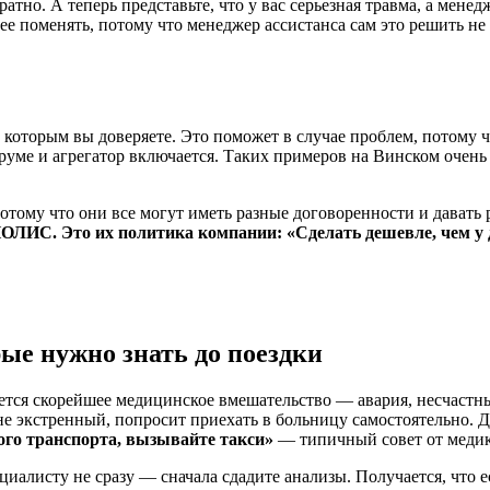
братно. А теперь представьте, что у вас серьезная травма, а мене
ее поменять, потому что менеджер ассистанса сам это решить не 
 которым вы доверяете. Это поможет в случае проблем, потому 
руме и агрегатор включается. Таких примеров на Винском очень
отому что они все могут иметь разные договоренности и давать 
ПОЛИС. Это их политика компании: «Сделать дешевле, чем у 
ые нужно знать до поездки
буется скорейшее медицинское вмешательство — авария, несчастн
ай не экстренный, попросит приехать в больницу самостоятельно.
ого транспорта, вызывайте такси»
— типичный совет от медик
циалисту не сразу — сначала сдадите анализы. Получается, что ес