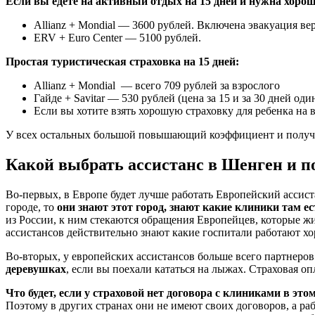
Если вы едете на активный отдых на 15 дней и нужна хоро
Allianz + Mondial — 3600 рублей. Включена эвакуация ве
ERV + Euro Center — 5100 рублей.
Простая туристическая страховка на 15 дней:
Allianz + Mondial — всего 709 рублей за взрослого
Гайде + Savitar — 530 рублей (цена за 15 и за 30 дней оди
Если вы хотите взять хорошую страховку для ребенка на в
У всех остальных большой повышающий коэффициент и получа
Какой выбрать ассистанс в Шенген и п
Во-первых, в Европе будет лучше работать Европейский ассиста
городе, то
они знают этот город, знают какие клиники там ес
из России, к ним стекаются обращения Европейцев, которые 
ассистансов действительно знают какие госпитали работают хор
Во-вторых, у европейских ассистансов больше всего партнеров 
деревушках
, если вы поехали кататься на лыжах. Страховая оп
Что будет, если у страховой нет договора с клиниками в это
Поэтому в других странах они не имеют своих договоров, а ра