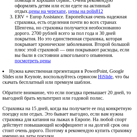
помощь и хороший сервис. Очень рекомендую
оформлять детям или если едете на активный
отдых.
цены на черехапе
,
цены на polis812
ERV + Europ Assistance. Европейская очень надежная
страховка, есть отделения почти во всех странах
Шенгена, но страховка получается необоснованно
дорого. 2700 рублей всего за пол года и 30 дней
покрытия. Но это единственная страховка, которая
покрывает хронические заболевания. Второй большой
плюс этой страховой — они покрывают расходы, если
вы были в состоянии алкогольного опьянения.
посмотреть цены
Нужна качественная презентация в PowerPoint, Google
Slides или Keynote, воспользуйтесь сервисом
HiSlide
, что бы
скачать бесплатный или премиум шаблон.
Обратите внимание, что если поездка превышает 20 дней, то
выгодней брать мультитрип или годовой полис.
Страховка на 15 дней, когда вы получаете ее под конкретную
поездку или отдых. Это бывает выгодно, если вам нужна
страховка для катания на лыжах в Европе. На любой спорт
действует повышающий коэффициент и на долгий срок она
стоит очень дорого. Поэтому я рекомендую купить страховку
именно на даты поездки.