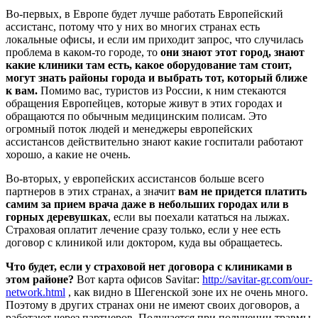
Во-первых, в Европе будет лучше работать Европейский
ассистанс, потому что у них во многих странах есть
локальные офисы, и если им приходит запрос, что случилась
проблема в каком-то городе, то
они знают этот город, знают
какие клиники там есть, какое оборудование там стоит,
могут знать районы города и выбрать тот, который ближе
к вам.
Помимо вас, туристов из России, к ним стекаются
обращения Европейцев, которые живут в этих городах и
обращаются по обычным медицинским полисам. Это
огромный поток людей и менеджеры европейских
ассистансов действительно знают какие госпитали работают
хорошо, а какие не очень.
Во-вторых, у европейских ассистансов больше всего
партнеров в этих странах, а значит
вам не придется платить
самим за прием врача даже в небольших городах или в
горных деревушках
, если вы поехали кататься на лыжах.
Страховая оплатит лечение сразу только, если у нее есть
договор с клиникой или доктором, куда вы обращаетесь.
Что будет, если у страховой нет договора с клиниками в
этом районе?
Вот карта офисов Savitar:
http://savitar-gr.com/our-
network.html
, как видно в Шегенской зоне их не очень много.
Поэтому в других странах они не имеют своих договоров, а
работают через партнеров. Получается при получении травмы