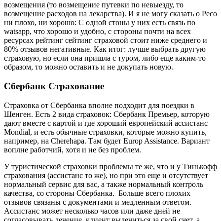
возмещения (то возмещение путевки по невыезду, то
возмещение расходов на лекарства). И я не могу сказать о Ресо
ни плохо, ни хорошо: С одной стоны у них есть связь по
watsapp, что хорошо и удобно, с стороны почти на всех
ресурсах рейтинг сейтинг страховой стоит ниже среднего и
80% отзывов негативные. Как итог: лучше выбрать другую
страховую, но если она пришла с туром, либо еще каким-то
образом, то можно оставить и не докупать новую.
Сбербанк Страхование
Страховка от Сбербанка вполне подходит для поездки в
Шенген. Есть 2 вида страховок: Сбербанк Премьер, которую
дают вместе с картой и где хороший европейский ассистанс
Mondial, и есть обычные страховки, которые можно купить,
например, на Cherehapa. Там будет Europ Assistance. Вариант
воплне работчий, хотя и не без проблем.
У туристической страховки проблемы те же, что и у Тинькофф
страхования (ассистанс то же), но при это еще и отсутствует
нормальный сервис для вас, а также нормальный контроль
качества, со стороны Сбербанка. Больше всего плохих
отзывов связаны с документами и медленным ответом.
Ассистанс может несколько часов или даже дней не
согласовывать лечение, клиент вылечиться за свой счет, а