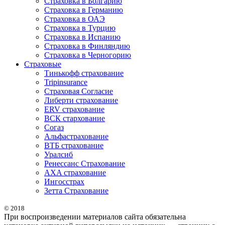
Страховка в Болгарию
Страховка в Германию
Страховка в ОАЭ
Страховка в Турцию
Страховка в Испанию
Страховка в Финляндию
Страховка в Черногорию
Страховые
Тинькофф страхование
Tripinsurance
Страховая Согласие
Либерти страхование
ERV страхование
ВСК стархование
Согаз
Альфастрахование
ВТБ страхование
Уралсиб
Ренессанс Страхование
AXA страхование
Ингосстрах
Зетта Страхование
© 2018
При воспроизведении материалов сайта обязательна