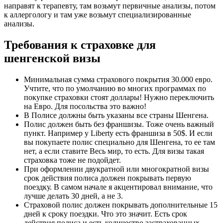
направят к терапевту, там возьмут первичные анализы, потом
к аллергологу и там уже возьмут специализированные
анализы.
Требования к страховке для
шенгенской визы
Минимальная сумма страхового покрытия 30.000 евро.
Учтите, что по умолчанию во многих программах по
покупке страховки стоят доллары! Нужно переключить
на Евро. Для посольства это важно!
В Полисе должны быть указаны все страны Шенгена.
Полис должен быть без франшизы. Тоже очень важный
пункт. Например у Liberty есть франшиза в 50$. И если
вы покупаете полис специально для Шенгена, то ее там
нет, а если ставите Весь мир, то есть. Для визы такая
страховка тоже не подойдет.
При оформлении двукратной или многократной визы
срок действия полиса должен покрывать первую
поездку. В самом начале я акцентировал внимание, что
лучше делать 30 дней, а не 3.
Страховой полис должен покрывать дополнительные 15
дней к сроку поездки. Что это значит. Есть срок
действия полиса и есть количество застрахованных