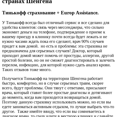
странах Шенгена
Тинькофф страхование + Europ Assistance.
У Тинькофф всегда был отличный сервис и все сделано для
удобства клиентов: связь через мессенджеры, что сильно
экономит деньги на телефоне, подтверждение о приеме к
вашему приезду в клинику почти всегда будет лежать и не
нужно часами ждать пока его сделают, врач 90% случаев
придет к вам домой. но есть и проблемы: эта страховка не
предназначена для серьезных случаев! Доктор, который
приходит домой может помочь от простуды, аллергии, другой
простой болезни, но он не сможет диагностировать и залечить
перелом, инфекцию, для которой нужно сдать анализ крови.
Таких отзывов тоже много.
Получается Тинькофф на территории Шенгена работает
быстро, комфортно, но в случае серьезных травм, скорее
всего, будут проблемы. Они тянут с ответами, присылают
врача, который ставит более простые диагнозы и дотягивают
до момента, когда вам приходится возвращаться домой.
Поэтому данную страховку использовать можно, но если вы
едете заниматься активным отдыхом, то лучше выбрать что-то
другое. Также имейте ввиду, что если вы сомневаетесь в
диагнозе врача, то сразу идите в местную клинику и сдавайте