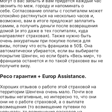
могут о вас забыть и вам придется каждый час
звонить по меж. городу и напоминать о
себе. Согласование оплаты с госпиталем может
спокойно растянуться на несколько часов и,
возможно, вам в итоге предложат заплатить
самим, а получить деньги после возвращения
домой (и это даже в тех госпиталях, куда
направляет страховая). Также нужно быть
очень аккуратным при покупке полиса для
визы, потому что есть франшиза в 50$. Она
автоматически убирается, если вы выбираете
покрытие Шенген, но если брать «Весь мир», то
франшиза останется и по такой страховке вы не
получите визу.
Ресо гарантия + Europ Assistance.
Хороших отзывов о работе этой страховой на
территории Шенгена очень мало. Почти все
отзывы негативные, но интересно то, что они
они не о работе страховой, а о выплате
возмещения (то возмещение путевки по
невыезду, то возмещение расходов на