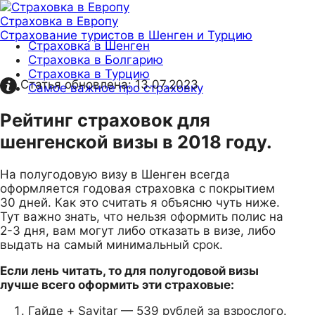
Страховка в Европу
Страхование туристов в Шенген и Турцию
Страховка в Шенген
Страховка в Болгарию
Страховка в Турцию
Статья обновлена:
13.07.2023
Самое важное про страховку
Рейтинг страховок для
шенгенской визы в 2018 году.
На полугодовую визу в Шенген всегда
оформляется годовая страховка с покрытием
30 дней. Как это считать я объясню чуть ниже.
Тут важно знать, что нельзя оформить полис на
2-3 дня, вам могут либо отказать в визе, либо
выдать на самый минимальный срок.
Если лень читать, то для полугодовой визы
лучше всего оформить эти страховые:
Гайде + Savitar — 539 рублей за взрослого.