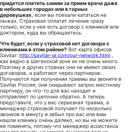
придется платить самим за прием врача даже
в небольших городах или в горных
деревушках
, если вы поехали кататься на
лыжах. Страховая оплатит лечение сразу
только, если у нее есть договор с клиникой или
доктором, куда вы обращаетесь.
Что будет, если у страховой нет договора с
клиниками в этом районе?
Вот карта офисов
Savitar:
http://savitar-gr.com/our-network.html
,
как видно в Шегенской зоне их не очень много.
Поэтому в других странах они не имеют своих
договоров, а работают через партнеров.
Получается при получении травмы вы звоните в
Savitar Россия, они скидывают запрос местному
партнеру, он что-то для вас находит и
отправляет по цепочке обратно. А теперь
представьте, что у вас серьезная травма, а
менеджер страховой получает по несколько
звонков в минуту и забыл про вас или вам
нашли клинику очень далеко, но вы не можете
ее поменять, потому что менеджер ассистанса
сам это решить не может, он может только