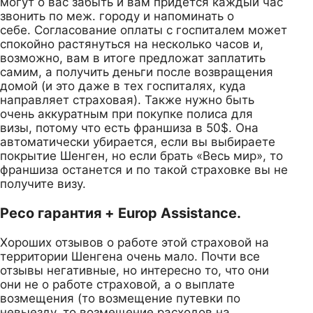
могут о вас забыть и вам придется каждый час
звонить по меж. городу и напоминать о
себе. Согласование оплаты с госпиталем может
спокойно растянуться на несколько часов и,
возможно, вам в итоге предложат заплатить
самим, а получить деньги после возвращения
домой (и это даже в тех госпиталях, куда
направляет страховая). Также нужно быть
очень аккуратным при покупке полиса для
визы, потому что есть франшиза в 50$. Она
автоматически убирается, если вы выбираете
покрытие Шенген, но если брать «Весь мир», то
франшиза останется и по такой страховке вы не
получите визу.
Ресо гарантия + Europ Assistance.
Хороших отзывов о работе этой страховой на
территории Шенгена очень мало. Почти все
отзывы негативные, но интересно то, что они
они не о работе страховой, а о выплате
возмещения (то возмещение путевки по
невыезду, то возмещение расходов на