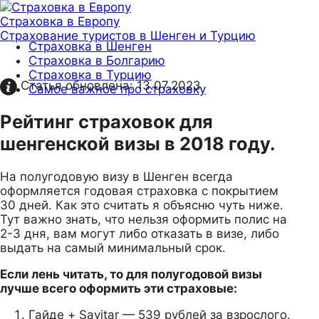
Страховка в Европу
Страхование туристов в Шенген и Турцию
Страховка в Шенген
Страховка в Болгарию
Страховка в Турцию
Статья обновлена:
13.07.2023
Самое важное про страховку
Рейтинг страховок для
шенгенской визы в 2018 году.
На полугодовую визу в Шенген всегда
оформляется годовая страховка с покрытием
30 дней. Как это считать я объясню чуть ниже.
Тут важно знать, что нельзя оформить полис на
2-3 дня, вам могут либо отказать в визе, либо
выдать на самый минимальный срок.
Если лень читать, то для полугодовой визы
лучше всего оформить эти страховые:
Гайде + Savitar — 539 рублей за взрослого.