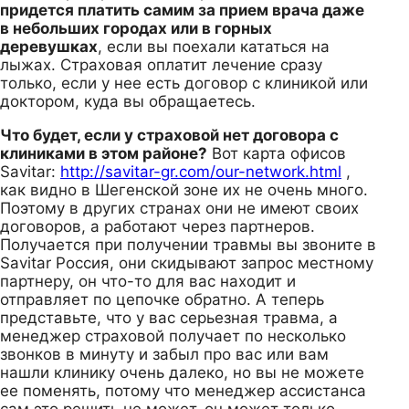
придется платить самим за прием врача даже
в небольших городах или в горных
деревушках
, если вы поехали кататься на
лыжах. Страховая оплатит лечение сразу
только, если у нее есть договор с клиникой или
доктором, куда вы обращаетесь.
Что будет, если у страховой нет договора с
клиниками в этом районе?
Вот карта офисов
Savitar:
http://savitar-gr.com/our-network.html
,
как видно в Шегенской зоне их не очень много.
Поэтому в других странах они не имеют своих
договоров, а работают через партнеров.
Получается при получении травмы вы звоните в
Savitar Россия, они скидывают запрос местному
партнеру, он что-то для вас находит и
отправляет по цепочке обратно. А теперь
представьте, что у вас серьезная травма, а
менеджер страховой получает по несколько
звонков в минуту и забыл про вас или вам
нашли клинику очень далеко, но вы не можете
ее поменять, потому что менеджер ассистанса
сам это решить не может, он может только