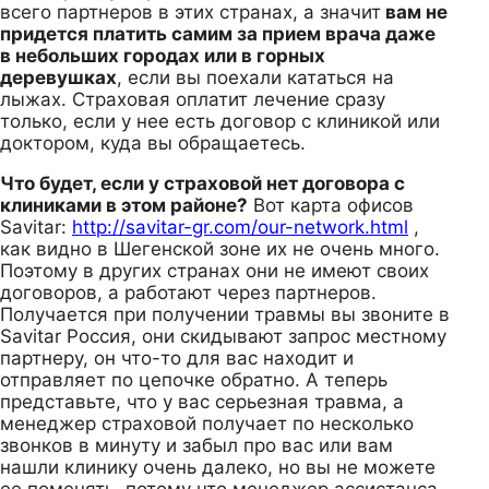
всего партнеров в этих странах, а значит
вам не
придется платить самим за прием врача даже
в небольших городах или в горных
деревушках
, если вы поехали кататься на
лыжах. Страховая оплатит лечение сразу
только, если у нее есть договор с клиникой или
доктором, куда вы обращаетесь.
Что будет, если у страховой нет договора с
клиниками в этом районе?
Вот карта офисов
Savitar:
http://savitar-gr.com/our-network.html
,
как видно в Шегенской зоне их не очень много.
Поэтому в других странах они не имеют своих
договоров, а работают через партнеров.
Получается при получении травмы вы звоните в
Savitar Россия, они скидывают запрос местному
партнеру, он что-то для вас находит и
отправляет по цепочке обратно. А теперь
представьте, что у вас серьезная травма, а
менеджер страховой получает по несколько
звонков в минуту и забыл про вас или вам
нашли клинику очень далеко, но вы не можете
ее поменять, потому что менеджер ассистанса