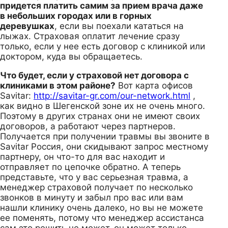
придется платить самим за прием врача даже
в небольших городах или в горных
деревушках
, если вы поехали кататься на
лыжах. Страховая оплатит лечение сразу
только, если у нее есть договор с клиникой или
доктором, куда вы обращаетесь.
Что будет, если у страховой нет договора с
клиниками в этом районе?
Вот карта офисов
Savitar:
http://savitar-gr.com/our-network.html
,
как видно в Шегенской зоне их не очень много.
Поэтому в других странах они не имеют своих
договоров, а работают через партнеров.
Получается при получении травмы вы звоните в
Savitar Россия, они скидывают запрос местному
партнеру, он что-то для вас находит и
отправляет по цепочке обратно. А теперь
представьте, что у вас серьезная травма, а
менеджер страховой получает по несколько
звонков в минуту и забыл про вас или вам
нашли клинику очень далеко, но вы не можете
ее поменять, потому что менеджер ассистанса
сам это решить не может, он может только