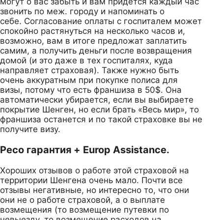
могут о вас забыть и вам придется каждый час
звонить по меж. городу и напоминать о
себе. Согласование оплаты с госпиталем может
спокойно растянуться на несколько часов и,
возможно, вам в итоге предложат заплатить
самим, а получить деньги после возвращения
домой (и это даже в тех госпиталях, куда
направляет страховая). Также нужно быть
очень аккуратным при покупке полиса для
визы, потому что есть франшиза в 50$. Она
автоматически убирается, если вы выбираете
покрытие Шенген, но если брать «Весь мир», то
франшиза останется и по такой страховке вы не
получите визу.
Ресо гарантия + Europ Assistance.
Хороших отзывов о работе этой страховой на
территории Шенгена очень мало. Почти все
отзывы негативные, но интересно то, что они
они не о работе страховой, а о выплате
возмещения (то возмещение путевки по
невыезду, то возмещение расходов на