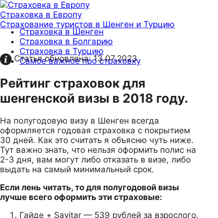
Страховка в Европу
Страхование туристов в Шенген и Турцию
Страховка в Шенген
Страховка в Болгарию
Страховка в Турцию
Статья обновлена:
13.07.2023
Самое важное про страховку
Рейтинг страховок для
шенгенской визы в 2018 году.
На полугодовую визу в Шенген всегда
оформляется годовая страховка с покрытием
30 дней. Как это считать я объясню чуть ниже.
Тут важно знать, что нельзя оформить полис на
2-3 дня, вам могут либо отказать в визе, либо
выдать на самый минимальный срок.
Если лень читать, то для полугодовой визы
лучше всего оформить эти страховые:
Гайде + Savitar — 539 рублей за взрослого.