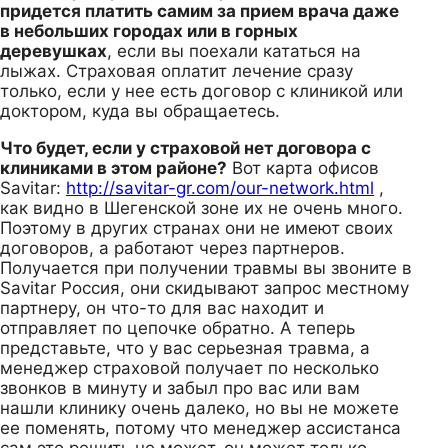
придется платить самим за прием врача даже
в небольших городах или в горных
деревушках
, если вы поехали кататься на
лыжах. Страховая оплатит лечение сразу
только, если у нее есть договор с клиникой или
доктором, куда вы обращаетесь.
Что будет, если у страховой нет договора с
клиниками в этом районе?
Вот карта офисов
Savitar:
http://savitar-gr.com/our-network.html
,
как видно в Шегенской зоне их не очень много.
Поэтому в других странах они не имеют своих
договоров, а работают через партнеров.
Получается при получении травмы вы звоните в
Savitar Россия, они скидывают запрос местному
партнеру, он что-то для вас находит и
отправляет по цепочке обратно. А теперь
представьте, что у вас серьезная травма, а
менеджер страховой получает по несколько
звонков в минуту и забыл про вас или вам
нашли клинику очень далеко, но вы не можете
ее поменять, потому что менеджер ассистанса
сам это решить не может, он может только