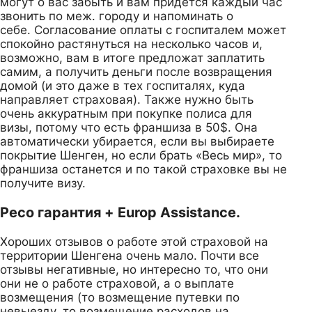
могут о вас забыть и вам придется каждый час
звонить по меж. городу и напоминать о
себе. Согласование оплаты с госпиталем может
спокойно растянуться на несколько часов и,
возможно, вам в итоге предложат заплатить
самим, а получить деньги после возвращения
домой (и это даже в тех госпиталях, куда
направляет страховая). Также нужно быть
очень аккуратным при покупке полиса для
визы, потому что есть франшиза в 50$. Она
автоматически убирается, если вы выбираете
покрытие Шенген, но если брать «Весь мир», то
франшиза останется и по такой страховке вы не
получите визу.
Ресо гарантия + Europ Assistance.
Хороших отзывов о работе этой страховой на
территории Шенгена очень мало. Почти все
отзывы негативные, но интересно то, что они
они не о работе страховой, а о выплате
возмещения (то возмещение путевки по
невыезду, то возмещение расходов на