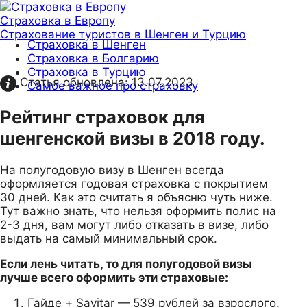
Страховка в Европу
Страхование туристов в Шенген и Турцию
Страховка в Шенген
Страховка в Болгарию
Страховка в Турцию
Статья обновлена:
13.07.2023
Самое важное про страховку
Рейтинг страховок для
шенгенской визы в 2018 году.
На полугодовую визу в Шенген всегда
оформляется годовая страховка с покрытием
30 дней. Как это считать я объясню чуть ниже.
Тут важно знать, что нельзя оформить полис на
2-3 дня, вам могут либо отказать в визе, либо
выдать на самый минимальный срок.
Если лень читать, то для полугодовой визы
лучше всего оформить эти страховые:
Гайде + Savitar — 539 рублей за взрослого.