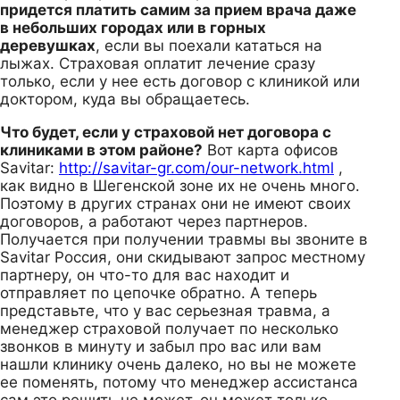
придется платить самим за прием врача даже
в небольших городах или в горных
деревушках
, если вы поехали кататься на
лыжах. Страховая оплатит лечение сразу
только, если у нее есть договор с клиникой или
доктором, куда вы обращаетесь.
Что будет, если у страховой нет договора с
клиниками в этом районе?
Вот карта офисов
Savitar:
http://savitar-gr.com/our-network.html
,
как видно в Шегенской зоне их не очень много.
Поэтому в других странах они не имеют своих
договоров, а работают через партнеров.
Получается при получении травмы вы звоните в
Savitar Россия, они скидывают запрос местному
партнеру, он что-то для вас находит и
отправляет по цепочке обратно. А теперь
представьте, что у вас серьезная травма, а
менеджер страховой получает по несколько
звонков в минуту и забыл про вас или вам
нашли клинику очень далеко, но вы не можете
ее поменять, потому что менеджер ассистанса
сам это решить не может, он может только