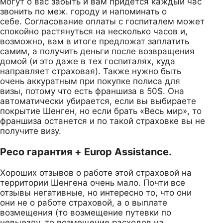
могут о вас забыть и вам придется каждый час
звонить по меж. городу и напоминать о
себе. Согласование оплаты с госпиталем может
спокойно растянуться на несколько часов и,
возможно, вам в итоге предложат заплатить
самим, а получить деньги после возвращения
домой (и это даже в тех госпиталях, куда
направляет страховая). Также нужно быть
очень аккуратным при покупке полиса для
визы, потому что есть франшиза в 50$. Она
автоматически убирается, если вы выбираете
покрытие Шенген, но если брать «Весь мир», то
франшиза останется и по такой страховке вы не
получите визу.
Ресо гарантия + Europ Assistance.
Хороших отзывов о работе этой страховой на
территории Шенгена очень мало. Почти все
отзывы негативные, но интересно то, что они
они не о работе страховой, а о выплате
возмещения (то возмещение путевки по
невыезду, то возмещение расходов на