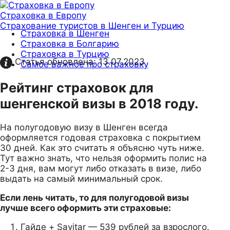
Страховка в Европу
Страхование туристов в Шенген и Турцию
Страховка в Шенген
Страховка в Болгарию
Страховка в Турцию
Статья обновлена:
13.07.2023
Самое важное про страховку
Рейтинг страховок для
шенгенской визы в 2018 году.
На полугодовую визу в Шенген всегда
оформляется годовая страховка с покрытием
30 дней. Как это считать я объясню чуть ниже.
Тут важно знать, что нельзя оформить полис на
2-3 дня, вам могут либо отказать в визе, либо
выдать на самый минимальный срок.
Если лень читать, то для полугодовой визы
лучше всего оформить эти страховые:
Гайде + Savitar — 539 рублей за взрослого.