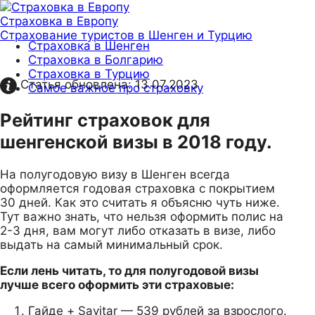
Страховка в Европу
Страхование туристов в Шенген и Турцию
Страховка в Шенген
Страховка в Болгарию
Страховка в Турцию
Статья обновлена:
13.07.2023
Самое важное про страховку
Рейтинг страховок для
шенгенской визы в 2018 году.
На полугодовую визу в Шенген всегда
оформляется годовая страховка с покрытием
30 дней. Как это считать я объясню чуть ниже.
Тут важно знать, что нельзя оформить полис на
2-3 дня, вам могут либо отказать в визе, либо
выдать на самый минимальный срок.
Если лень читать, то для полугодовой визы
лучше всего оформить эти страховые:
Гайде + Savitar — 539 рублей за взрослого.