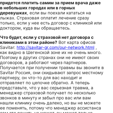
придется платить самим за прием врача даже
в небольших городах или в горных
деревушках
, если вы поехали кататься на
лыжах. Страховая оплатит лечение сразу
только, если у нее есть договор с клиникой или
доктором, куда вы обращаетесь.
Что будет, если у страховой нет договора с
клиниками в этом районе?
Вот карта офисов
Savitar:
http://savitar-gr.com/our-network.html
,
как видно в Шегенской зоне их не очень много.
Поэтому в других странах они не имеют своих
договоров, а работают через партнеров.
Получается при получении травмы вы звоните в
Savitar Россия, они скидывают запрос местному
партнеру, он что-то для вас находит и
отправляет по цепочке обратно. А теперь
представьте, что у вас серьезная травма, а
менеджер страховой получает по несколько
звонков в минуту и забыл про вас или вам
нашли клинику очень далеко, но вы не можете
ее поменять, потому что менеджер ассистанса
сам это решить не может, он может только