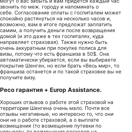
могут о вас забыть и вам придется каждый час
звонить по меж. городу и напоминать о
себе. Согласование оплаты с госпиталем может
спокойно растянуться на несколько часов и,
возможно, вам в итоге предложат заплатить
самим, а получить деньги после возвращения
домой (и это даже в тех госпиталях, куда
направляет страховая). Также нужно быть
очень аккуратным при покупке полиса для
визы, потому что есть франшиза в 50$. Она
автоматически убирается, если вы выбираете
покрытие Шенген, но если брать «Весь мир», то
франшиза останется и по такой страховке вы не
получите визу.
Ресо гарантия + Europ Assistance.
Хороших отзывов о работе этой страховой на
территории Шенгена очень мало. Почти все
отзывы негативные, но интересно то, что они
они не о работе страховой, а о выплате
возмещения (то возмещение путевки по
невыезду, то возмещение расходов на