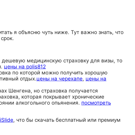
тать я объясню чуть ниже. Тут важно знать, что
 срок.
те дешевую медицинскую страховку для визы, то
и.
цены на polis812
раховка по которой можно получить хорошую
тивный отдых.
цены на черехапе
,
цены на
анах Шенгена, но страховка получается
раховка, которая покрывает хронические
тоянии алкогольного опьянения.
посмотреть
iSlide
, что бы скачать бесплатный или премиум