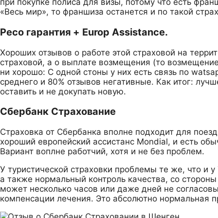
при покупке полиса для визы, потому что есть фран
«Весь мир», то франшиза останется и по такой страх
Ресо гарантия + Europ Assistance.
Хороших отзывов о работе этой страховой на террит
страховой, а о выплате возмещения (то возмещение 
ни хорошо: С одной стоны у них есть связь по watsa
среднего и 80% отзывов негативные. Как итог: лучш
оставить и не докупать новую.
Сбербанк Страхование
Страховка от Сбербанка вполне подходит для поездк
хороший европейский ассистанс Mondial, и есть обы
Вариант воплне работчий, хотя и не без проблем.
У туристической страховки проблемы те же, что и у
а также нормальный контроль качества, со сторон
может несколько часов или даже дней не согласовы
компенсации лечения. Это абсолютно нормальная п