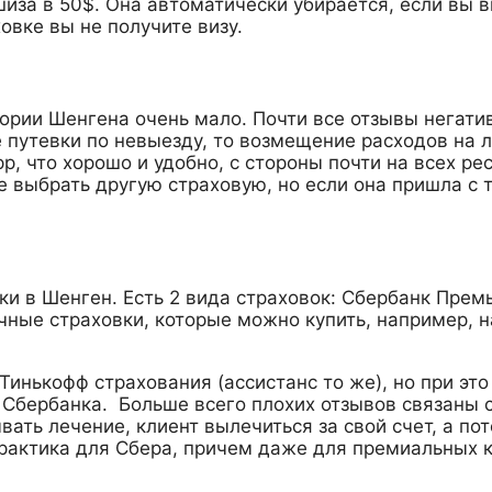
шиза в 50$. Она автоматически убирается, если вы 
овке вы не получите визу.
ории Шенгена очень мало. Почти все отзывы негативн
путевки по невыезду, то возмещение расходов на лек
pp, что хорошо и удобно, с стороны почти на всех ре
е выбрать другую страховую, но если она пришла с 
и в Шенген. Есть 2 вида страховок: Сбербанк Премь
чные страховки, которые можно купить, например, на
 Тинькофф страхования (ассистанс то же), но при эт
ы Сбербанка. Больше всего плохих отзывов связаны
вать лечение, клиент вылечиться за свой счет, а п
рактика для Сбера, причем даже для премиальных к