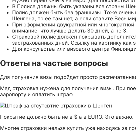
Нужно переключить на Евро. Для посольства эт
В Полисе должны быть указаны все страны Шен
Полис должен быть без франшизы. Тоже очень в
Шенгена, то ее там нет, а если ставите Весь ми
При оформлении двукратной или многократной 
внимание, что лучше делать 30 дней, а не 3.
Страховой полис должен покрывать дополнительн
застрахованных дней. Ссылку на картинку как э
Для консульства или визового центра Финлянд
Ответы на частые вопросы
Для получения визы подойдет просто распечатанная
Мед страховка нужена для получения визы. При поезд
аэропорту и оплатить штраф
Покрытие должно быть не в $ а в EURO. Это важно.
Многие страховки нельзя купить уже находясь за гр