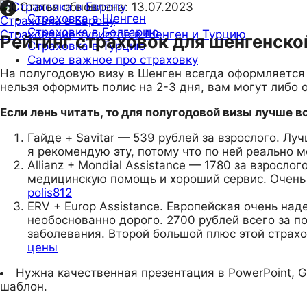
Статья обновлена:
13.07.2023
Страховка в Шенген
Страховка в Европу
Страховка в Болгарию
Страхование туристов в Шенген и Турцию
Рейтинг страховок для шенгенской
Страховка в Турцию
Самое важное про страховку
На полугодовую визу в Шенген всегда оформляется г
нельзя оформить полис на 2-3 дня, вам могут либо 
Если лень читать, то для полугодовой визы лучше 
Гайде + Savitar — 539 рублей за взрослого. Л
я рекомендую эту, потому что по ней реально 
Allianz + Mondial Assistance — 1780 за взросл
медицинскую помощь и хороший сервис. Очень 
polis812
ERV + Europ Assistance. Европейская очень над
необоснованно дорого. 2700 рублей всего за п
заболевания. Второй большой плюс этой страх
цены
Нужна качественная презентация в PowerPoint, G
шаблон.