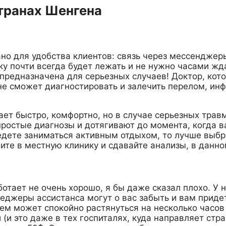
транах Шенгена
но для удобства клиентов: связь через мессенджеры
у почти всегда будет лежать и не нужно часами жда
е предназначена для серьезных случаев! Доктор, ко
 не сможет диагностировать и залечить перелом, ин
т быстро, комфортно, но в случае серьезных травм,
простые диагнозы и дотягивают до момента, когда 
едете заниматься активным отдыхом, то лучше выбра
дите в местную клинику и сдавайте анализы, в данно
отает не очень хорошо, я бы даже сказал плохо. У
джеры ассистанса могут о вас забыть и вам придет
ем может спокойно растянуться на несколько часов 
(и это даже в тех госпиталях, куда направляет стр