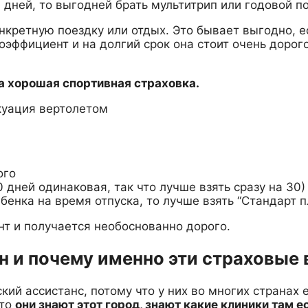
дней, то выгодней брать мультитрип или годовой по
онкретную поездку или отдых. Это бывает выгодно, 
эффициент и на долгий срок она стоит очень дорого
на хорошая спортивная страховка.
акуация вертолетом
ого
30 дней одинаковая, так что лучше взять сразу на 30)
бенка на время отпуска, то лучше взять “Стандарт пл
т и получается необоснованно дорого.
н и почему именно эти страховые
кий ассистанс, потому что у них во многих странах 
 то
они знают этот город, знают какие клиники там е