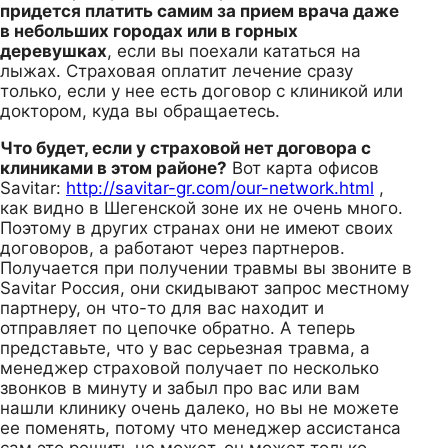
придется платить самим за прием врача даже
в небольших городах или в горных
деревушках
, если вы поехали кататься на
лыжах. Страховая оплатит лечение сразу
только, если у нее есть договор с клиникой или
доктором, куда вы обращаетесь.
Что будет, если у страховой нет договора с
клиниками в этом районе?
Вот карта офисов
Savitar:
http://savitar-gr.com/our-network.html
,
как видно в Шегенской зоне их не очень много.
Поэтому в других странах они не имеют своих
договоров, а работают через партнеров.
Получается при получении травмы вы звоните в
Savitar Россия, они скидывают запрос местному
партнеру, он что-то для вас находит и
отправляет по цепочке обратно. А теперь
представьте, что у вас серьезная травма, а
менеджер страховой получает по несколько
звонков в минуту и забыл про вас или вам
нашли клинику очень далеко, но вы не можете
ее поменять, потому что менеджер ассистанса
сам это решить не может, он может только