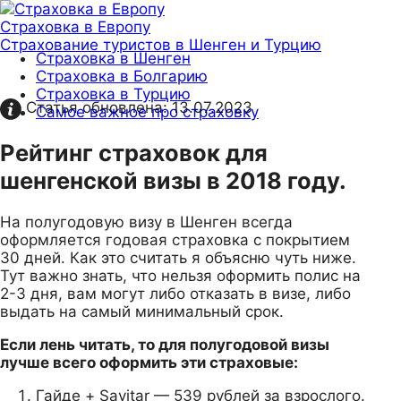
Страховка в Европу
Страхование туристов в Шенген и Турцию
Страховка в Шенген
Страховка в Болгарию
Страховка в Турцию
Статья обновлена:
13.07.2023
Самое важное про страховку
Рейтинг страховок для
шенгенской визы в 2018 году.
На полугодовую визу в Шенген всегда
оформляется годовая страховка с покрытием
30 дней. Как это считать я объясню чуть ниже.
Тут важно знать, что нельзя оформить полис на
2-3 дня, вам могут либо отказать в визе, либо
выдать на самый минимальный срок.
Если лень читать, то для полугодовой визы
лучше всего оформить эти страховые:
Гайде + Savitar — 539 рублей за взрослого.