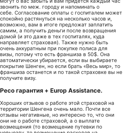
могут о вас забыть и вам придется каждый час
звонить по меж. городу и напоминать о
себе. Согласование оплаты с госпиталем может
спокойно растянуться на несколько часов и,
возможно, вам в итоге предложат заплатить
самим, а получить деньги после возвращения
домой (и это даже в тех госпиталях, куда
направляет страховая). Также нужно быть
очень аккуратным при покупке полиса для
визы, потому что есть франшиза в 50$. Она
автоматически убирается, если вы выбираете
покрытие Шенген, но если брать «Весь мир», то
франшиза останется и по такой страховке вы не
получите визу.
Ресо гарантия + Europ Assistance.
Хороших отзывов о работе этой страховой на
территории Шенгена очень мало. Почти все
отзывы негативные, но интересно то, что они
они не о работе страховой, а о выплате
возмещения (то возмещение путевки по
невыезду, то возмещение расходов на