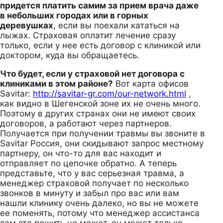
придется платить самим за прием врача даже
в небольших городах или в горных
деревушках
, если вы поехали кататься на
лыжах. Страховая оплатит лечение сразу
только, если у нее есть договор с клиникой или
доктором, куда вы обращаетесь.
Что будет, если у страховой нет договора с
клиниками в этом районе?
Вот карта офисов
Savitar:
http://savitar-gr.com/our-network.html
,
как видно в Шегенской зоне их не очень много.
Поэтому в других странах они не имеют своих
договоров, а работают через партнеров.
Получается при получении травмы вы звоните в
Savitar Россия, они скидывают запрос местному
партнеру, он что-то для вас находит и
отправляет по цепочке обратно. А теперь
представьте, что у вас серьезная травма, а
менеджер страховой получает по несколько
звонков в минуту и забыл про вас или вам
нашли клинику очень далеко, но вы не можете
ее поменять, потому что менеджер ассистанса
сам это решить не может, он может только