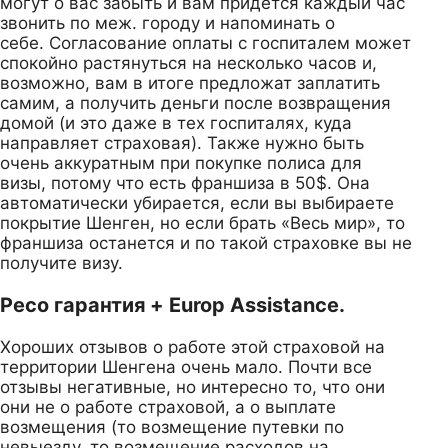
могут о вас забыть и вам придется каждый час
звонить по меж. городу и напоминать о
себе. Согласование оплаты с госпиталем может
спокойно растянуться на несколько часов и,
возможно, вам в итоге предложат заплатить
самим, а получить деньги после возвращения
домой (и это даже в тех госпиталях, куда
направляет страховая). Также нужно быть
очень аккуратным при покупке полиса для
визы, потому что есть франшиза в 50$. Она
автоматически убирается, если вы выбираете
покрытие Шенген, но если брать «Весь мир», то
франшиза останется и по такой страховке вы не
получите визу.
Ресо гарантия + Europ Assistance.
Хороших отзывов о работе этой страховой на
территории Шенгена очень мало. Почти все
отзывы негативные, но интересно то, что они
они не о работе страховой, а о выплате
возмещения (то возмещение путевки по
невыезду, то возмещение расходов на