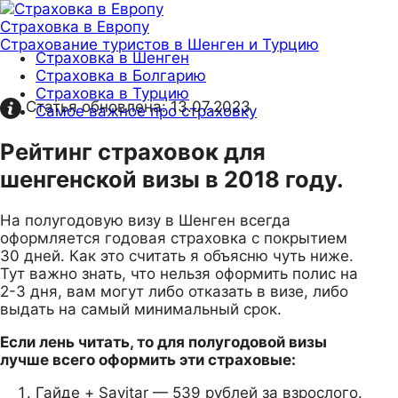
Страховка в Европу
Страхование туристов в Шенген и Турцию
Страховка в Шенген
Страховка в Болгарию
Страховка в Турцию
Статья обновлена:
13.07.2023
Самое важное про страховку
Рейтинг страховок для
шенгенской визы в 2018 году.
На полугодовую визу в Шенген всегда
оформляется годовая страховка с покрытием
30 дней. Как это считать я объясню чуть ниже.
Тут важно знать, что нельзя оформить полис на
2-3 дня, вам могут либо отказать в визе, либо
выдать на самый минимальный срок.
Если лень читать, то для полугодовой визы
лучше всего оформить эти страховые:
Гайде + Savitar — 539 рублей за взрослого.