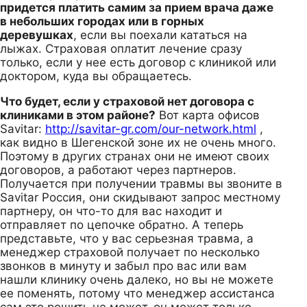
придется платить самим за прием врача даже
в небольших городах или в горных
деревушках
, если вы поехали кататься на
лыжах. Страховая оплатит лечение сразу
только, если у нее есть договор с клиникой или
доктором, куда вы обращаетесь.
Что будет, если у страховой нет договора с
клиниками в этом районе?
Вот карта офисов
Savitar:
http://savitar-gr.com/our-network.html
,
как видно в Шегенской зоне их не очень много.
Поэтому в других странах они не имеют своих
договоров, а работают через партнеров.
Получается при получении травмы вы звоните в
Savitar Россия, они скидывают запрос местному
партнеру, он что-то для вас находит и
отправляет по цепочке обратно. А теперь
представьте, что у вас серьезная травма, а
менеджер страховой получает по несколько
звонков в минуту и забыл про вас или вам
нашли клинику очень далеко, но вы не можете
ее поменять, потому что менеджер ассистанса
сам это решить не может, он может только