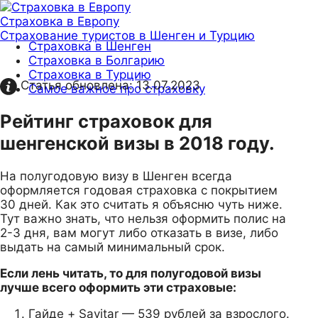
Страховка в Европу
Страхование туристов в Шенген и Турцию
Страховка в Шенген
Страховка в Болгарию
Страховка в Турцию
Статья обновлена:
13.07.2023
Самое важное про страховку
Рейтинг страховок для
шенгенской визы в 2018 году.
На полугодовую визу в Шенген всегда
оформляется годовая страховка с покрытием
30 дней. Как это считать я объясню чуть ниже.
Тут важно знать, что нельзя оформить полис на
2-3 дня, вам могут либо отказать в визе, либо
выдать на самый минимальный срок.
Если лень читать, то для полугодовой визы
лучше всего оформить эти страховые:
Гайде + Savitar — 539 рублей за взрослого.