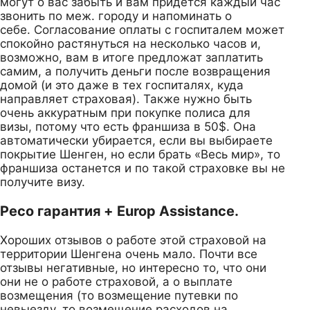
могут о вас забыть и вам придется каждый час
звонить по меж. городу и напоминать о
себе. Согласование оплаты с госпиталем может
спокойно растянуться на несколько часов и,
возможно, вам в итоге предложат заплатить
самим, а получить деньги после возвращения
домой (и это даже в тех госпиталях, куда
направляет страховая). Также нужно быть
очень аккуратным при покупке полиса для
визы, потому что есть франшиза в 50$. Она
автоматически убирается, если вы выбираете
покрытие Шенген, но если брать «Весь мир», то
франшиза останется и по такой страховке вы не
получите визу.
Ресо гарантия + Europ Assistance.
Хороших отзывов о работе этой страховой на
территории Шенгена очень мало. Почти все
отзывы негативные, но интересно то, что они
они не о работе страховой, а о выплате
возмещения (то возмещение путевки по
невыезду, то возмещение расходов на