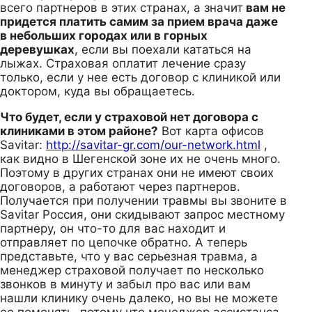
всего партнеров в этих странах, а значит
вам не
придется платить самим за прием врача даже
в небольших городах или в горных
деревушках
, если вы поехали кататься на
лыжах. Страховая оплатит лечение сразу
только, если у нее есть договор с клиникой или
доктором, куда вы обращаетесь.
Что будет, если у страховой нет договора с
клиниками в этом районе?
Вот карта офисов
Savitar:
http://savitar-gr.com/our-network.html
,
как видно в Шегенской зоне их не очень много.
Поэтому в других странах они не имеют своих
договоров, а работают через партнеров.
Получается при получении травмы вы звоните в
Savitar Россия, они скидывают запрос местному
партнеру, он что-то для вас находит и
отправляет по цепочке обратно. А теперь
представьте, что у вас серьезная травма, а
менеджер страховой получает по несколько
звонков в минуту и забыл про вас или вам
нашли клинику очень далеко, но вы не можете
ее поменять, потому что менеджер ассистанса