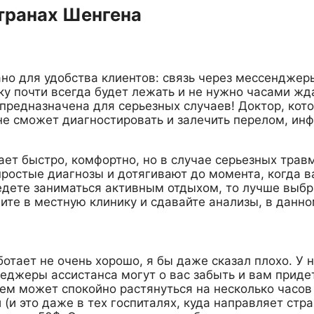
транах Шенгена
но для удобства клиентов: связь через мессенджеры
у почти всегда будет лежать и не нужно часами жда
е предназначена для серьезных случаев! Доктор, ко
 не сможет диагностировать и залечить перелом, ин
т быстро, комфортно, но в случае серьезных травм,
простые диагнозы и дотягивают до момента, когда 
едете заниматься активным отдыхом, то лучше выбра
дите в местную клинику и сдавайте анализы, в данно
отает не очень хорошо, я бы даже сказал плохо. У
джеры ассистанса могут о вас забыть и вам придет
ем может спокойно растянуться на несколько часов 
(и это даже в тех госпиталях, куда направляет стр