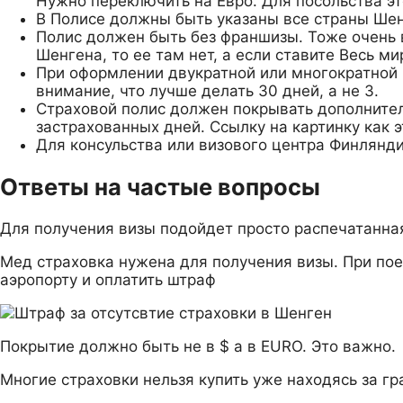
Нужно переключить на Евро. Для посольства эт
В Полисе должны быть указаны все страны Шен
Полис должен быть без франшизы. Тоже очень в
Шенгена, то ее там нет, а если ставите Весь ми
При оформлении двукратной или многократной 
внимание, что лучше делать 30 дней, а не 3.
Страховой полис должен покрывать дополнительн
застрахованных дней. Ссылку на картинку как э
Для консульства или визового центра Финлянд
Ответы на частые вопросы
Для получения визы подойдет просто распечатанная
Мед страховка нужена для получения визы. При поезд
аэропорту и оплатить штраф
Покрытие должно быть не в $ а в EURO. Это важно.
Многие страховки нельзя купить уже находясь за гр