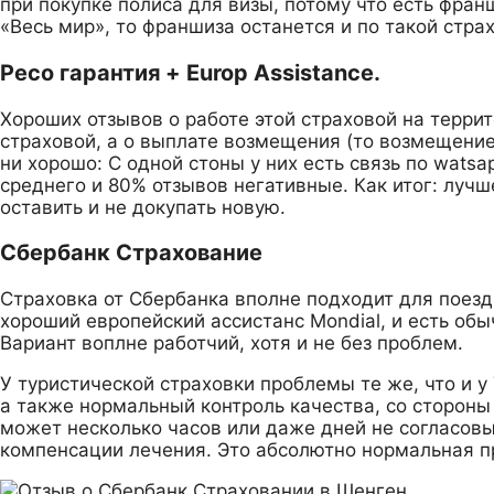
при покупке полиса для визы, потому что есть фран
«Весь мир», то франшиза останется и по такой страх
Ресо гарантия + Europ Assistance.
Хороших отзывов о работе этой страховой на террит
страховой, а о выплате возмещения (то возмещение 
ни хорошо: С одной стоны у них есть связь по watsa
среднего и 80% отзывов негативные. Как итог: лучш
оставить и не докупать новую.
Сбербанк Страхование
Страховка от Сбербанка вполне подходит для поездк
хороший европейский ассистанс Mondial, и есть обы
Вариант воплне работчий, хотя и не без проблем.
У туристической страховки проблемы те же, что и у
а также нормальный контроль качества, со сторон
может несколько часов или даже дней не согласовы
компенсации лечения. Это абсолютно нормальная п