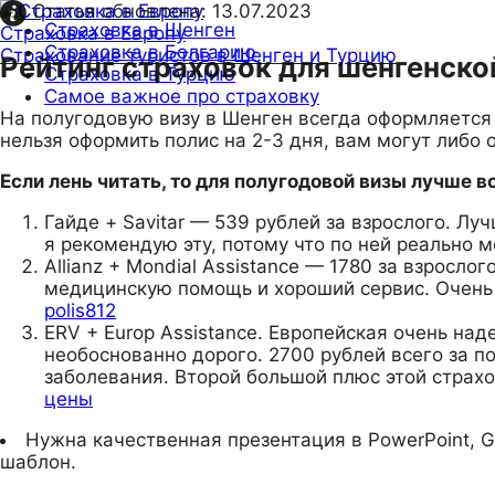
Статья обновлена:
13.07.2023
Страховка в Шенген
Страховка в Европу
Страховка в Болгарию
Страхование туристов в Шенген и Турцию
Рейтинг страховок для шенгенской
Страховка в Турцию
Самое важное про страховку
На полугодовую визу в Шенген всегда оформляется г
нельзя оформить полис на 2-3 дня, вам могут либо 
Если лень читать, то для полугодовой визы лучше 
Гайде + Savitar — 539 рублей за взрослого. Л
я рекомендую эту, потому что по ней реально 
Allianz + Mondial Assistance — 1780 за взросл
медицинскую помощь и хороший сервис. Очень 
polis812
ERV + Europ Assistance. Европейская очень над
необоснованно дорого. 2700 рублей всего за п
заболевания. Второй большой плюс этой страх
цены
Нужна качественная презентация в PowerPoint, G
шаблон.