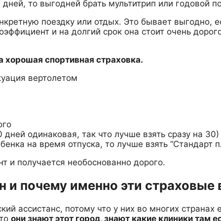
дней, то выгодней брать мультитрип или годовой по
онкретную поездку или отдых. Это бывает выгодно, 
эффициент и на долгий срок она стоит очень дорого
на хорошая спортивная страховка.
акуация вертолетом
ого
30 дней одинаковая, так что лучше взять сразу на 30)
бенка на время отпуска, то лучше взять “Стандарт пл
т и получается необоснованно дорого.
н и почему именно эти страховые
кий ассистанс, потому что у них во многих странах 
 то
они знают этот город, знают какие клиники там е