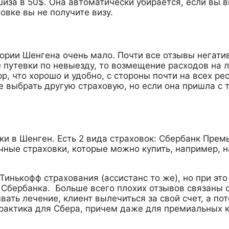
шиза в 50$. Она автоматически убирается, если вы 
овке вы не получите визу.
ории Шенгена очень мало. Почти все отзывы негативн
путевки по невыезду, то возмещение расходов на лек
pp, что хорошо и удобно, с стороны почти на всех ре
е выбрать другую страховую, но если она пришла с 
и в Шенген. Есть 2 вида страховок: Сбербанк Премь
чные страховки, которые можно купить, например, на
 Тинькофф страхования (ассистанс то же), но при эт
ы Сбербанка. Больше всего плохих отзывов связаны
вать лечение, клиент вылечиться за свой счет, а п
рактика для Сбера, причем даже для премиальных к