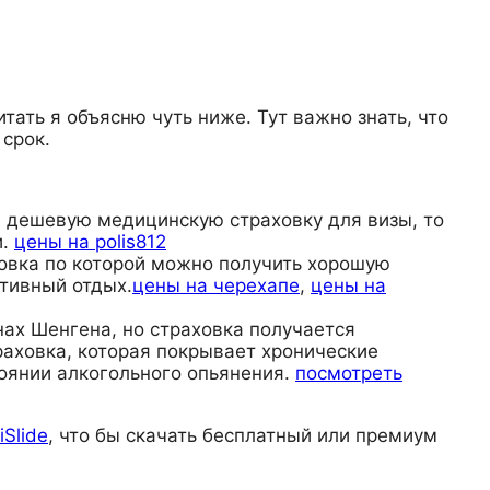
тать я объясню чуть ниже. Тут важно знать, что
 срок.
те дешевую медицинскую страховку для визы, то
и.
цены на polis812
раховка по которой можно получить хорошую
тивный отдых.
цены на черехапе
,
цены на
анах Шенгена, но страховка получается
раховка, которая покрывает хронические
тоянии алкогольного опьянения.
посмотреть
iSlide
, что бы скачать бесплатный или премиум