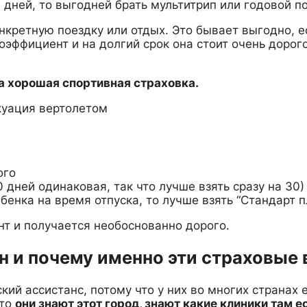
дней, то выгодней брать мультитрип или годовой по
онкретную поездку или отдых. Это бывает выгодно, 
эффициент и на долгий срок она стоит очень дорого
на хорошая спортивная страховка.
акуация вертолетом
ого
30 дней одинаковая, так что лучше взять сразу на 30)
бенка на время отпуска, то лучше взять “Стандарт пл
т и получается необоснованно дорого.
н и почему именно эти страховые
кий ассистанс, потому что у них во многих странах 
 то
они знают этот город, знают какие клиники там е