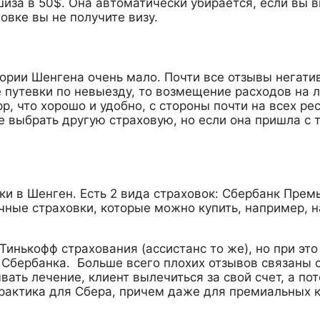
шиза в 50$. Она автоматически убирается, если вы 
овке вы не получите визу.
ории Шенгена очень мало. Почти все отзывы негативн
путевки по невыезду, то возмещение расходов на лек
pp, что хорошо и удобно, с стороны почти на всех ре
е выбрать другую страховую, но если она пришла с 
и в Шенген. Есть 2 вида страховок: Сбербанк Премь
чные страховки, которые можно купить, например, на
 Тинькофф страхования (ассистанс то же), но при эт
ы Сбербанка. Больше всего плохих отзывов связаны
вать лечение, клиент вылечиться за свой счет, а п
рактика для Сбера, причем даже для премиальных к