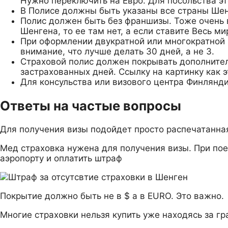
Нужно переключить на Евро. Для посольства эт
В Полисе должны быть указаны все страны Шен
Полис должен быть без франшизы. Тоже очень в
Шенгена, то ее там нет, а если ставите Весь ми
При оформлении двукратной или многократной 
внимание, что лучше делать 30 дней, а не 3.
Страховой полис должен покрывать дополнительн
застрахованных дней. Ссылку на картинку как э
Для консульства или визового центра Финлянд
Ответы на частые вопросы
Для получения визы подойдет просто распечатанная
Мед страховка нужена для получения визы. При поезд
аэропорту и оплатить штраф
Покрытие должно быть не в $ а в EURO. Это важно.
Многие страховки нельзя купить уже находясь за гр