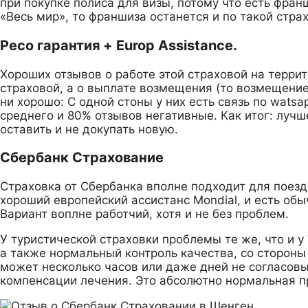
при покупке полиса для визы, потому что есть фран
«Весь мир», то франшиза останется и по такой страх
Ресо гарантия + Europ Assistance.
Хороших отзывов о работе этой страховой на террит
страховой, а о выплате возмещения (то возмещение 
ни хорошо: С одной стоны у них есть связь по watsa
среднего и 80% отзывов негативные. Как итог: лучш
оставить и не докупать новую.
Сбербанк Страхование
Страховка от Сбербанка вполне подходит для поездк
хороший европейский ассистанс Mondial, и есть обы
Вариант воплне работчий, хотя и не без проблем.
У туристической страховки проблемы те же, что и у
а также нормальный контроль качества, со сторон
может несколько часов или даже дней не согласовы
компенсации лечения. Это абсолютно нормальная п