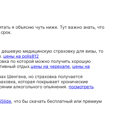
тать я объясню чуть ниже. Тут важно знать, что
 срок.
те дешевую медицинскую страховку для визы, то
и.
цены на polis812
раховка по которой можно получить хорошую
тивный отдых.
цены на черехапе
,
цены на
анах Шенгена, но страховка получается
раховка, которая покрывает хронические
тоянии алкогольного опьянения.
посмотреть
iSlide
, что бы скачать бесплатный или премиум