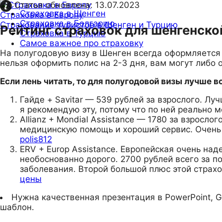
Статья обновлена:
13.07.2023
Страховка в Шенген
Страховка в Европу
Страховка в Болгарию
Страхование туристов в Шенген и Турцию
Рейтинг страховок для шенгенской
Страховка в Турцию
Самое важное про страховку
На полугодовую визу в Шенген всегда оформляется г
нельзя оформить полис на 2-3 дня, вам могут либо 
Если лень читать, то для полугодовой визы лучше 
Гайде + Savitar — 539 рублей за взрослого. Л
я рекомендую эту, потому что по ней реально 
Allianz + Mondial Assistance — 1780 за взросл
медицинскую помощь и хороший сервис. Очень 
polis812
ERV + Europ Assistance. Европейская очень над
необоснованно дорого. 2700 рублей всего за п
заболевания. Второй большой плюс этой страх
цены
Нужна качественная презентация в PowerPoint, G
шаблон.