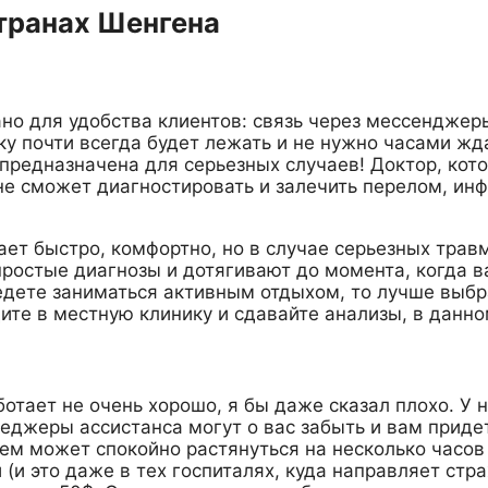
транах Шенгена
но для удобства клиентов: связь через мессенджеры
у почти всегда будет лежать и не нужно часами жда
е предназначена для серьезных случаев! Доктор, ко
 не сможет диагностировать и залечить перелом, ин
т быстро, комфортно, но в случае серьезных травм,
простые диагнозы и дотягивают до момента, когда 
едете заниматься активным отдыхом, то лучше выбра
дите в местную клинику и сдавайте анализы, в данно
отает не очень хорошо, я бы даже сказал плохо. У
джеры ассистанса могут о вас забыть и вам придет
ем может спокойно растянуться на несколько часов 
(и это даже в тех госпиталях, куда направляет стр