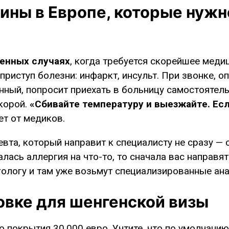
ны в Европе, которые нужно
ренных случаях
, когда требуется скорейшее мед
приступ болезни: инфаркт, инсульт. При звонке, о
ренный, попросит приехать в больницу самостояте
скорой.
«Сбивайте температуру и выезжайте. Есл
т от медиков.
евта, который направит к специалисту не сразу — 
алась аллергия на что-то, то сначала вас направят
гологу и там уже возьмут специализированные ан
овке для шенгенской визы
 покрытия 30.000 евро. Учтите, что по умолчанию