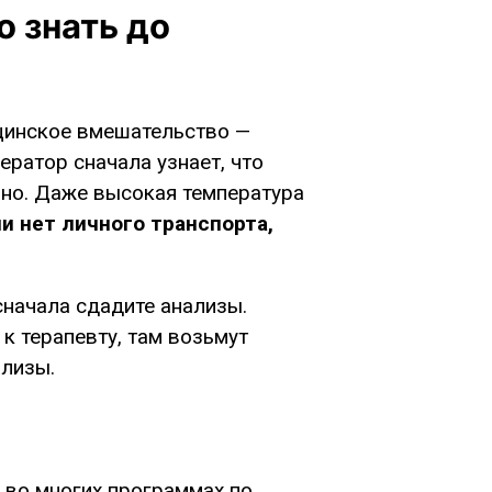
 знать до
ицинское вмешательство —
ператор сначала узнает, что
льно. Даже высокая температура
и нет личного транспорта,
сначала сдадите анализы.
 к терапевту, там возьмут
ализы.
 во многих программах по