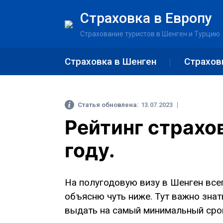
Страховка в Европу
Страхование туристов в Шенген и Турцию
Страховка в Шенген
Страхов
Статья обновлена:
13.07.2023
Рейтинг страхо
году.
На полугодовую визу в Шенген всег
объясню чуть ниже. Тут важно знать
выдать на самый минимальный сро