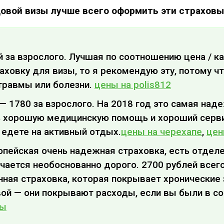
довой визы лучше всего оформить эти страховы
ей за взрослого. Лучшая по соотношению цена / к
овку для визы, то я рекомендую эту, потому чт
травмы или болезни.
цены на polis812
e — 1780 за взрослого. На 2018 год это самая над
ь хорошую медицинскую помощь и хороший серв
 едете на активный отдых.
цены на черехапе
,
цен
ропейская очень надежная страховка, есть отделе
чается необоснованно дорого. 2700 рублей всего 
нная страховка, которая покрывает хронические
ой — они покрывают расходы, если вы были в со
ны