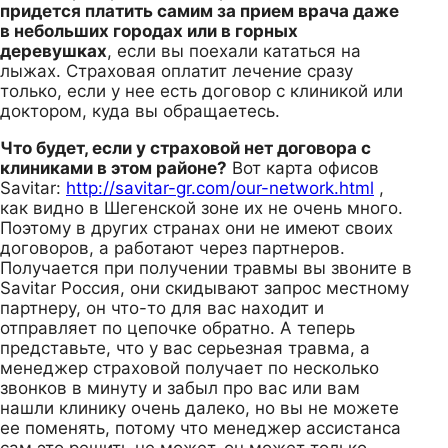
придется платить самим за прием врача даже
в небольших городах или в горных
деревушках
, если вы поехали кататься на
лыжах. Страховая оплатит лечение сразу
только, если у нее есть договор с клиникой или
доктором, куда вы обращаетесь.
Что будет, если у страховой нет договора с
клиниками в этом районе?
Вот карта офисов
Savitar:
http://savitar-gr.com/our-network.html
,
как видно в Шегенской зоне их не очень много.
Поэтому в других странах они не имеют своих
договоров, а работают через партнеров.
Получается при получении травмы вы звоните в
Savitar Россия, они скидывают запрос местному
партнеру, он что-то для вас находит и
отправляет по цепочке обратно. А теперь
представьте, что у вас серьезная травма, а
менеджер страховой получает по несколько
звонков в минуту и забыл про вас или вам
нашли клинику очень далеко, но вы не можете
ее поменять, потому что менеджер ассистанса
сам это решить не может, он может только