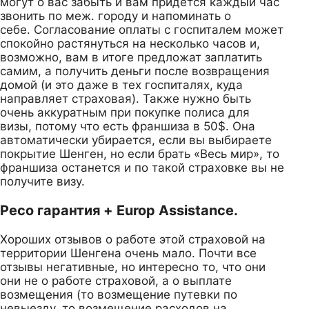
могут о вас забыть и вам придется каждый час
звонить по меж. городу и напоминать о
себе. Согласование оплаты с госпиталем может
спокойно растянуться на несколько часов и,
возможно, вам в итоге предложат заплатить
самим, а получить деньги после возвращения
домой (и это даже в тех госпиталях, куда
направляет страховая). Также нужно быть
очень аккуратным при покупке полиса для
визы, потому что есть франшиза в 50$. Она
автоматически убирается, если вы выбираете
покрытие Шенген, но если брать «Весь мир», то
франшиза останется и по такой страховке вы не
получите визу.
Ресо гарантия + Europ Assistance.
Хороших отзывов о работе этой страховой на
территории Шенгена очень мало. Почти все
отзывы негативные, но интересно то, что они
они не о работе страховой, а о выплате
возмещения (то возмещение путевки по
невыезду, то возмещение расходов на