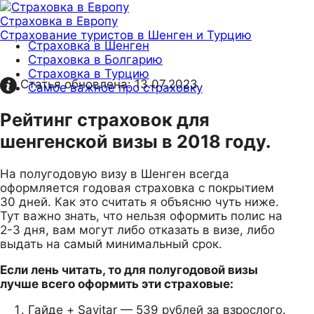
Страховка в Европу
Страхование туристов в Шенген и Турцию
Страховка в Шенген
Страховка в Болгарию
Страховка в Турцию
Статья обновлена:
13.07.2023
Самое важное про страховку
Рейтинг страховок для
шенгенской визы в 2018 году.
На полугодовую визу в Шенген всегда
оформляется годовая страховка с покрытием
30 дней. Как это считать я объясню чуть ниже.
Тут важно знать, что нельзя оформить полис на
2-3 дня, вам могут либо отказать в визе, либо
выдать на самый минимальный срок.
Если лень читать, то для полугодовой визы
лучше всего оформить эти страховые:
Гайде + Savitar — 539 рублей за взрослого.