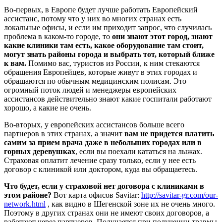
Во-первых, в Европе будет лучше работать Европейский
ассистанс, потому что у них во многих странах есть
локальные офисы, и если им приходит запрос, что случилась
проблема в каком-то городе, то
они знают этот город, знают
какие клиники там есть, какое оборудование там стоит,
могут знать районы города и выбрать тот, который ближе
к вам.
Помимо вас, туристов из России, к ним стекаются
обращения Европейцев, которые живут в этих городах и
обращаются по обычным медицинским полисам. Это
огромный поток людей и менеджеры европейских
ассистансов действительно знают какие госпитали работают
хорошо, а какие не очень.
Во-вторых, у европейских ассистансов больше всего
партнеров в этих странах, а значит
вам не придется платить
самим за прием врача даже в небольших городах или в
горных деревушках
, если вы поехали кататься на лыжах.
Страховая оплатит лечение сразу только, если у нее есть
договор с клиникой или доктором, куда вы обращаетесь.
Что будет, если у страховой нет договора с клиниками в
этом районе?
Вот карта офисов Savitar:
http://savitar-gr.com/our-
network.html
, как видно в Шегенской зоне их не очень много.
Поэтому в других странах они не имеют своих договоров, а
работают через партнеров. Получается при получении травмы