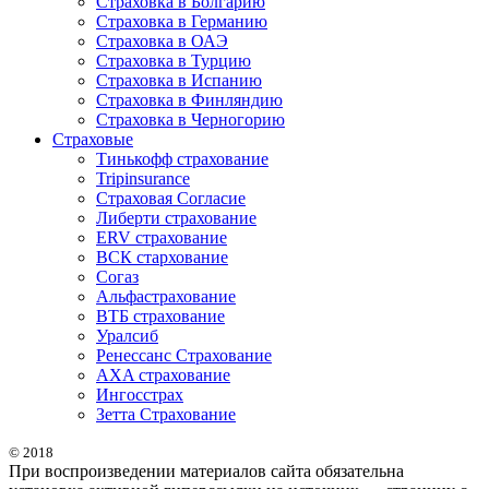
Страховка в Болгарию
Страховка в Германию
Страховка в ОАЭ
Страховка в Турцию
Страховка в Испанию
Страховка в Финляндию
Страховка в Черногорию
Страховые
Тинькофф страхование
Tripinsurance
Страховая Согласие
Либерти страхование
ERV страхование
ВСК стархование
Согаз
Альфастрахование
ВТБ страхование
Уралсиб
Ренессанс Страхование
AXA страхование
Ингосстрах
Зетта Страхование
© 2018
При воспроизведении материалов сайта обязательна