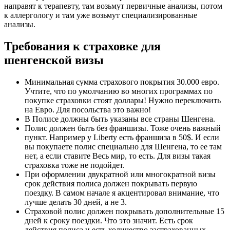
направят к терапевту, там возьмут первичные анализы, потом
к аллергологу и там уже возьмут специализированные
анализы.
Требования к страховке для
шенгенской визы
Минимальная сумма страхового покрытия 30.000 евро.
Учтите, что по умолчанию во многих программах по
покупке страховки стоят доллары! Нужно переключить
на Евро. Для посольства это важно!
В Полисе должны быть указаны все страны Шенгена.
Полис должен быть без франшизы. Тоже очень важный
пункт. Например у Liberty есть франшиза в 50$. И если
вы покупаете полис специально для Шенгена, то ее там
нет, а если ставите Весь мир, то есть. Для визы такая
страховка тоже не подойдет.
При оформлении двукратной или многократной визы
срок действия полиса должен покрывать первую
поездку. В самом начале я акцентировал внимание, что
лучше делать 30 дней, а не 3.
Страховой полис должен покрывать дополнительные 15
дней к сроку поездки. Что это значит. Есть срок
действия полиса и есть количество застрахованных