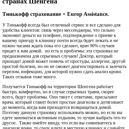
странах Шенгена
Тинькофф страхование + Europ Assistance.
У Тинькофф всегда был отличный сервис и все сделано для
удобства клиентов: связь через мессенджеры, что сильно
экономит деньги на телефоне, подтверждение о приеме к
вашему приезду в клинику почти всегда будет лежать и не
нужно часами ждать пока его сделают, врач 90% случаев
придет к вам домой. но есть и проблемы: эта страховка не
предназначена для серьезных случаев! Доктор, который
приходит домой может помочь от простуды, аллергии, другой
простой болезни, но он не сможет диагностировать и залечить
перелом, инфекцию, для которой нужно сдать анализ крови.
Таких отзывов тоже много.
Получается Тинькофф на территории Шенгена работает
быстро, комфортно, но в случае серьезных травм, скорее
всего, будут проблемы. Они тянут с ответами, присылают
врача, который ставит более простые диагнозы и дотягивают
до момента, когда вам приходится возвращаться домой.
Поэтому данную страховку использовать можно, но если вы
едете заниматься активным отдыхом, то лучше выбрать что-то
другое. Также имейте ввиду, что если вы сомневаетесь в
диагнозе врача, то сразу идите в местную клинику и сдавайте