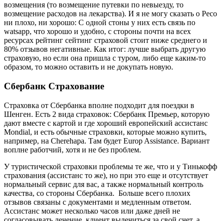
возмещения (то возмещение путевки по невыезду, то
возмещение расходов на лекарства). И я не могу сказать о Ресо
ни плохо, ни хорошо: С одной стоны у них есть связь по
watsapp, что хорошо и удобно, с стороны почти на всех
ресурсах рейтинг сейтинг страховой стоит ниже среднего и
80% отзывов негативные. Как итог: лучше выбрать другую
страховую, но если она пришла с туром, либо еще каким-то
образом, то можно оставить и не докупать новую.
Сбербанк Страхование
Страховка от Сбербанка вполне подходит для поездки в
Шенген. Есть 2 вида страховок: Сбербанк Премьер, которую
дают вместе с картой и где хороший европейский ассистанс
Mondial, и есть обычные страховки, которые можно купить,
например, на Cherehapa. Там будет Europ Assistance. Вариант
воплне работчий, хотя и не без проблем.
У туристической страховки проблемы те же, что и у Тинькофф
страхования (ассистанс то же), но при это еще и отсутствует
нормальный сервис для вас, а также нормальный контроль
качества, со стороны Сбербанка. Больше всего плохих
отзывов связаны с документами и медленным ответом.
Ассистанс может несколько часов или даже дней не
согласовывать лечение, клиент вылечиться за свой счет, а