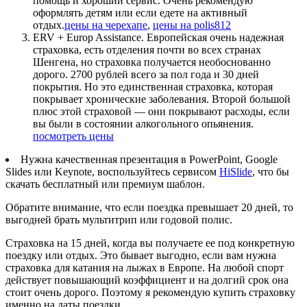
помощь и хороший сервис. Очень рекомендую
оформлять детям или если едете на активный
отдых.
цены на черехапе
,
цены на polis812
ERV + Europ Assistance. Европейская очень надежная
страховка, есть отделения почти во всех странах
Шенгена, но страховка получается необоснованно
дорого. 2700 рублей всего за пол года и 30 дней
покрытия. Но это единственная страховка, которая
покрывает хронические заболевания. Второй большой
плюс этой страховой — они покрывают расходы, если
вы были в состоянии алкогольного опьянения.
посмотреть цены
Нужна качественная презентация в PowerPoint, Google
Slides или Keynote, воспользуйтесь сервисом
HiSlide
, что бы
скачать бесплатный или премиум шаблон.
Обратите внимание, что если поездка превышает 20 дней, то
выгодней брать мультитрип или годовой полис.
Страховка на 15 дней, когда вы получаете ее под конкретную
поездку или отдых. Это бывает выгодно, если вам нужна
страховка для катания на лыжах в Европе. На любой спорт
действует повышающий коэффициент и на долгий срок она
стоит очень дорого. Поэтому я рекомендую купить страховку
именно на даты поездки.