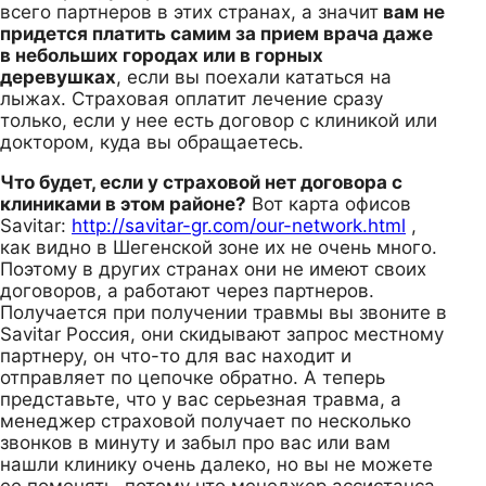
всего партнеров в этих странах, а значит
вам не
придется платить самим за прием врача даже
в небольших городах или в горных
деревушках
, если вы поехали кататься на
лыжах. Страховая оплатит лечение сразу
только, если у нее есть договор с клиникой или
доктором, куда вы обращаетесь.
Что будет, если у страховой нет договора с
клиниками в этом районе?
Вот карта офисов
Savitar:
http://savitar-gr.com/our-network.html
,
как видно в Шегенской зоне их не очень много.
Поэтому в других странах они не имеют своих
договоров, а работают через партнеров.
Получается при получении травмы вы звоните в
Savitar Россия, они скидывают запрос местному
партнеру, он что-то для вас находит и
отправляет по цепочке обратно. А теперь
представьте, что у вас серьезная травма, а
менеджер страховой получает по несколько
звонков в минуту и забыл про вас или вам
нашли клинику очень далеко, но вы не можете
ее поменять, потому что менеджер ассистанса