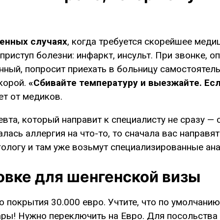
ренных случаях
, когда требуется скорейшее мед
приступ болезни: инфаркт, инсульт. При звонке, о
ренный, попросит приехать в больницу самостояте
скорой.
«Сбивайте температуру и выезжайте. Есл
т от медиков.
евта, который направит к специалисту не сразу — 
алась аллергия на что-то, то сначала вас направят
гологу и там уже возьмут специализированные ан
овке для шенгенской визы
 покрытия 30.000 евро. Учтите, что по умолчанию
ары! Нужно переключить на Евро. Для посольства 