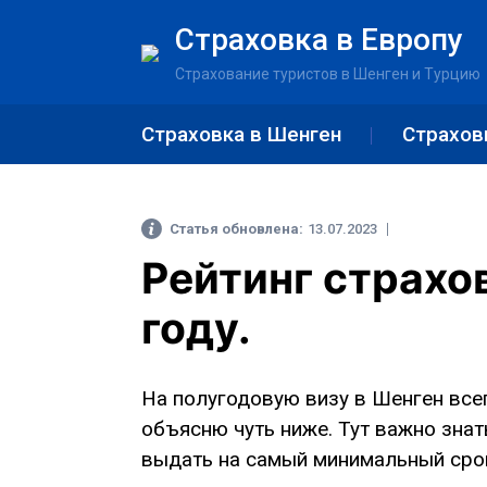
Страховка в Европу
Страхование туристов в Шенген и Турцию
Страховка в Шенген
Страхов
Статья обновлена:
13.07.2023
Рейтинг страхо
году.
На полугодовую визу в Шенген всег
объясню чуть ниже. Тут важно знать
выдать на самый минимальный сро