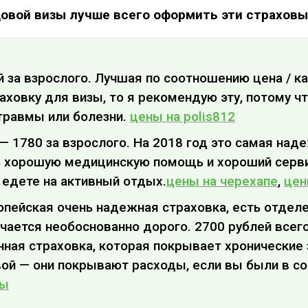
довой визы лучше всего оформить эти страховы
ей за взрослого. Лучшая по соотношению цена / к
овку для визы, то я рекомендую эту, потому чт
травмы или болезни.
цены на polis812
e — 1780 за взрослого. На 2018 год это самая над
ь хорошую медицинскую помощь и хороший серв
 едете на активный отдых.
цены на черехапе
,
цен
ропейская очень надежная страховка, есть отделе
чается необоснованно дорого. 2700 рублей всего 
нная страховка, которая покрывает хронические
ой — они покрывают расходы, если вы были в со
ны