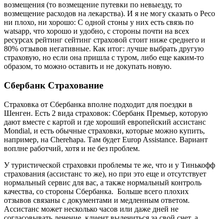
возмещения (то возмещение путевки по невыезду, то
возмещение расходов на лекарства). И я не могу сказать о Ресо
ни плохо, ни хорошо: С одной стоны у них есть связь по
watsapp, что хорошо и удобно, с стороны почти на всех
ресурсах рейтинг сейтинг страховой стоит ниже среднего и
80% отзывов негативные. Как итог: лучше выбрать другую
страховую, но если она пришла с туром, либо еще каким-то
образом, то можно оставить и не докупать новую.
Сбербанк Страхование
Страховка от Сбербанка вполне подходит для поездки в
Шенген. Есть 2 вида страховок: Сбербанк Премьер, которую
дают вместе с картой и где хороший европейский ассистанс
Mondial, и есть обычные страховки, которые можно купить,
например, на Cherehapa. Там будет Europ Assistance. Вариант
воплне работчий, хотя и не без проблем.
У туристической страховки проблемы те же, что и у Тинькофф
страхования (ассистанс то же), но при это еще и отсутствует
нормальный сервис для вас, а также нормальный контроль
качества, со стороны Сбербанка. Больше всего плохих
отзывов связаны с документами и медленным ответом.
Ассистанс может несколько часов или даже дней не
согласовывать лечение, клиент вылечиться за свой счет, а