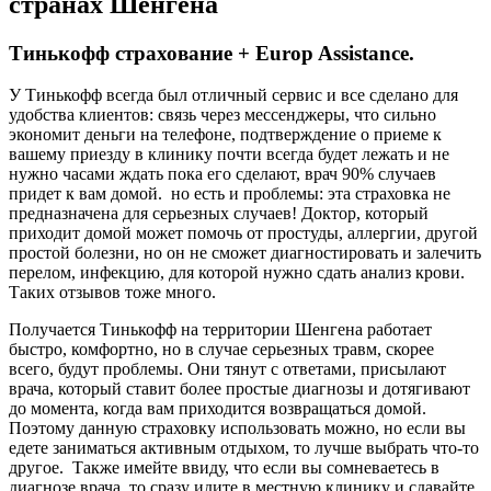
странах Шенгена
Тинькофф страхование + Europ Assistance.
У Тинькофф всегда был отличный сервис и все сделано для
удобства клиентов: связь через мессенджеры, что сильно
экономит деньги на телефоне, подтверждение о приеме к
вашему приезду в клинику почти всегда будет лежать и не
нужно часами ждать пока его сделают, врач 90% случаев
придет к вам домой. но есть и проблемы: эта страховка не
предназначена для серьезных случаев! Доктор, который
приходит домой может помочь от простуды, аллергии, другой
простой болезни, но он не сможет диагностировать и залечить
перелом, инфекцию, для которой нужно сдать анализ крови.
Таких отзывов тоже много.
Получается Тинькофф на территории Шенгена работает
быстро, комфортно, но в случае серьезных травм, скорее
всего, будут проблемы. Они тянут с ответами, присылают
врача, который ставит более простые диагнозы и дотягивают
до момента, когда вам приходится возвращаться домой.
Поэтому данную страховку использовать можно, но если вы
едете заниматься активным отдыхом, то лучше выбрать что-то
другое. Также имейте ввиду, что если вы сомневаетесь в
диагнозе врача, то сразу идите в местную клинику и сдавайте