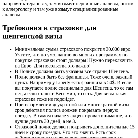
направят к терапевту, там возьмут первичные анализы, потом
к аллергологу и там уже возьмут специализированные
анализы.
Требования к страховке для
шенгенской визы
Минимальная сумма страхового покрытия 30.000 евро.
Учтите, что по умолчанию во многих программах по
покупке страховки стоят доллары! Нужно переключить
на Евро. Для посольства это важно!
В Полисе должны быть указаны все страны Шенгена.
Полис должен быть без франшизы. Тоже очень важный
пункт. Например у Liberty есть франшиза в 50$. И если
вы покупаете полис специально для Шенгена, то ее там
нет, а если ставите Весь мир, то есть. Для визы такая
страховка тоже не подойдет.
При оформлении двукратной или многократной визы
срок действия полиса должен покрывать первую
поездку. В самом начале я акцентировал внимание, что
лучше делать 30 дней, а не 3.
Страховой полис должен покрывать дополнительные 15
дней к сроку поездки. Что это значит. Есть срок
действия полиса и есть количество застрахованных