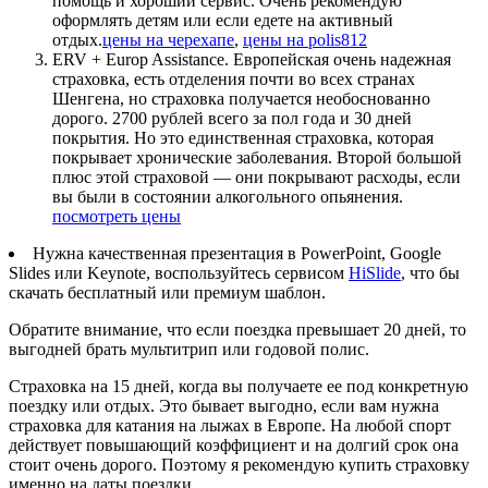
помощь и хороший сервис. Очень рекомендую
оформлять детям или если едете на активный
отдых.
цены на черехапе
,
цены на polis812
ERV + Europ Assistance. Европейская очень надежная
страховка, есть отделения почти во всех странах
Шенгена, но страховка получается необоснованно
дорого. 2700 рублей всего за пол года и 30 дней
покрытия. Но это единственная страховка, которая
покрывает хронические заболевания. Второй большой
плюс этой страховой — они покрывают расходы, если
вы были в состоянии алкогольного опьянения.
посмотреть цены
Нужна качественная презентация в PowerPoint, Google
Slides или Keynote, воспользуйтесь сервисом
HiSlide
, что бы
скачать бесплатный или премиум шаблон.
Обратите внимание, что если поездка превышает 20 дней, то
выгодней брать мультитрип или годовой полис.
Страховка на 15 дней, когда вы получаете ее под конкретную
поездку или отдых. Это бывает выгодно, если вам нужна
страховка для катания на лыжах в Европе. На любой спорт
действует повышающий коэффициент и на долгий срок она
стоит очень дорого. Поэтому я рекомендую купить страховку
именно на даты поездки.