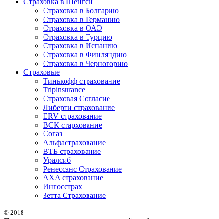
Страховка в Шенген
Страховка в Болгарию
Страховка в Германию
Страховка в ОАЭ
Страховка в Турцию
Страховка в Испанию
Страховка в Финляндию
Страховка в Черногорию
Страховые
Тинькофф страхование
Tripinsurance
Страховая Согласие
Либерти страхование
ERV страхование
ВСК стархование
Согаз
Альфастрахование
ВТБ страхование
Уралсиб
Ренессанс Страхование
AXA страхование
Ингосстрах
Зетта Страхование
© 2018