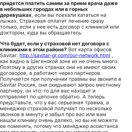
придется платить самим за прием врача даже
в небольших городах или в горных
деревушках
, если вы поехали кататься на
лыжах. Страховая оплатит лечение сразу
только, если у нее есть договор с клиникой или
доктором, куда вы обращаетесь.
Что будет, если у страховой нет договора с
клиниками в этом районе?
Вот карта офисов
Savitar:
http://savitar-gr.com/our-network.html
,
как видно в Шегенской зоне их не очень много.
Поэтому в других странах они не имеют своих
договоров, а работают через партнеров.
Получается при получении травмы вы звоните в
Savitar Россия, они скидывают запрос местному
партнеру, он что-то для вас находит и
отправляет по цепочке обратно. А теперь
представьте, что у вас серьезная травма, а
менеджер страховой получает по несколько
звонков в минуту и забыл про вас или вам
нашли клинику очень далеко, но вы не можете
ее поменять, потому что менеджер ассистанса
сам это решить не может, он может только