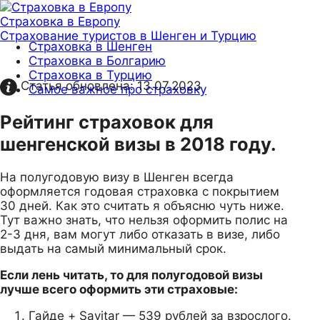
Страховка в Европу
Страхование туристов в Шенген и Турцию
Страховка в Шенген
Страховка в Болгарию
Страховка в Турцию
Статья обновлена:
13.07.2023
Самое важное про страховку
Рейтинг страховок для
шенгенской визы в 2018 году.
На полугодовую визу в Шенген всегда
оформляется годовая страховка с покрытием
30 дней. Как это считать я объясню чуть ниже.
Тут важно знать, что нельзя оформить полис на
2-3 дня, вам могут либо отказать в визе, либо
выдать на самый минимальный срок.
Если лень читать, то для полугодовой визы
лучше всего оформить эти страховые:
Гайде + Savitar — 539 рублей за взрослого.