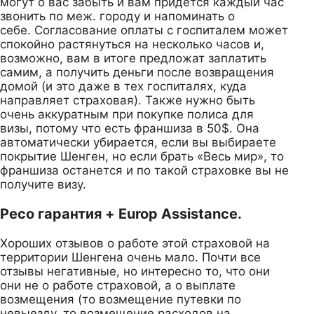
могут о вас забыть и вам придется каждый час
звонить по меж. городу и напоминать о
себе. Согласование оплаты с госпиталем может
спокойно растянуться на несколько часов и,
возможно, вам в итоге предложат заплатить
самим, а получить деньги после возвращения
домой (и это даже в тех госпиталях, куда
направляет страховая). Также нужно быть
очень аккуратным при покупке полиса для
визы, потому что есть франшиза в 50$. Она
автоматически убирается, если вы выбираете
покрытие Шенген, но если брать «Весь мир», то
франшиза останется и по такой страховке вы не
получите визу.
Ресо гарантия + Europ Assistance.
Хороших отзывов о работе этой страховой на
территории Шенгена очень мало. Почти все
отзывы негативные, но интересно то, что они
они не о работе страховой, а о выплате
возмещения (то возмещение путевки по
невыезду, то возмещение расходов на